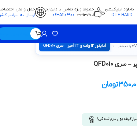
دانلود اپلیکیشن
خطوط ویژه تماس با دایهارد
حمل و نقل اختصاص
D I E HARD
09351104900
ارسال به سراسر کشو
-
33937701
ویژه / بدون قیمت
آداپتور 12 ولت و 2.2 آمپر – سری QFD010
350,0
تومان
یاز کیف پول دریافت کن!