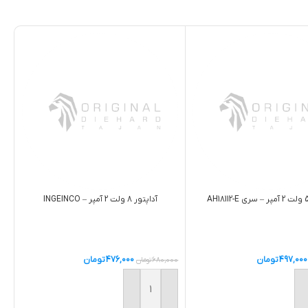
آداپتور 8 ولت 2 آمپر – INGEINCO
497,000
تومان
476,000
تومان
680,000
تومان
ه سبد خرید
افزودن به سبد خرید