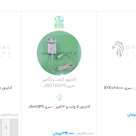
آداپتور 5 ولت 2 آمپر – سري AH18112-E
آداپتور 5 ولت و 3 آمپر – سری JS018SPS
ومان
710,000
تومان
ید
افزودن ب
294,000
تومان
420,000
تومان