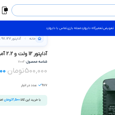
 تعویض
تعمیرگاه دایهارد
مجله بازی
تماس با دایهارد
خانه
آداپتور 5V، 9V، 12V و بیشتر
آداپتور 12 ولت و 2.2 آمپر – سری QFD010
شناسه محصول:
7002
500,000
تومان
00
977 عدد در انبار
با خرید این کالا
2,500
تومان
امت