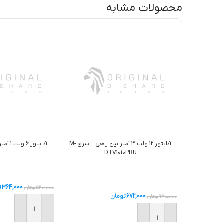
محصولات مشابه
آداپتور 12 ولت 3 آمپر بين راهي – سري M-
آداپتور 6 ولت 1 آمپر – سري BYX-0601000
DTV1010PRU
364,000
ت
520,000
تومان
672,000
تومان
960,000
تومان
افزودن به سبد خر
افزودن به سبد خرید