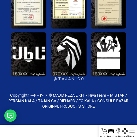
T A J A N - C O @
Copyright 2004 – 2026 © MAJID REZAIE KH ~ HivaTeam – M.STAR /
PERSIAN KALA / TAJAN Co / DIEHARD / FC K​ALA / CONSULE BAZAR
ORIGINAL PRODUCTS​ STORE