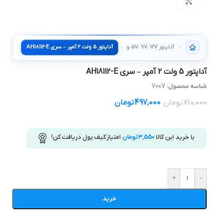
بزرگنمایی تصویر
آداپتور 5 ولت 2 آمپر – سري AH18112-E
آداپتور 5V، 9V، 12V و بیشتر
آداپتور 5 ولت 2 آمپر – سري AH18112-E
7007
شناسه محصول:
710,000
تومان
497,000
تومان
با خرید این کالا
3,550
تومان
امتیاز کیف پول دریافت کن!
+
-
خرید