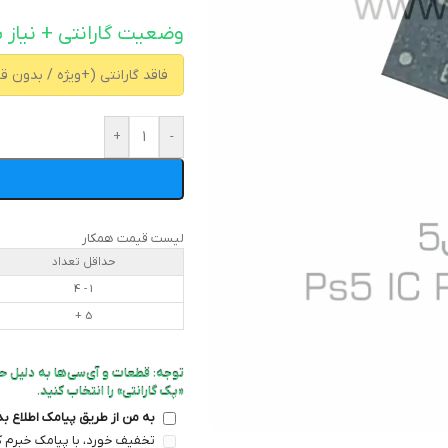
وضعیت گارانتی + نیاز ب
+
-
لیست قیمت همکار
حداقل تعداد
1 - 4
5 +
توجه: قطعات و آی‌سی‌ها به دلیل ح
«پک گارانتی» را انتخاب کنید.
به من از طریق پیامک اطلاع ب
تخفیف خورد، با پیامک خبرم ک