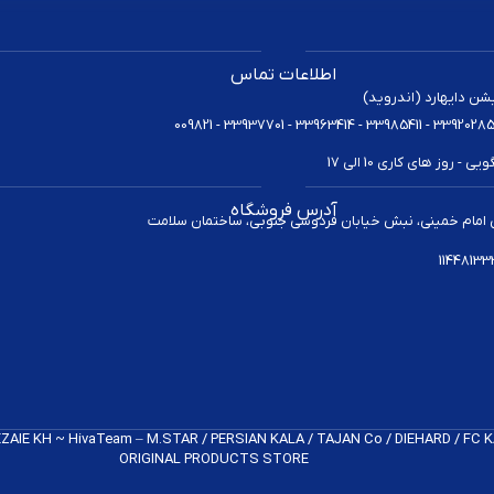
اطلاعات تماس
یشن دایهارد (اندروید)
 روز های کاری 10 الی 17
آدرس فروشگاه
 امام خمینی، نبش خیابان فردوسی جنوبی، ساختمان سلامت
REZAIE KH ~ HivaTeam – M.STAR / PERSIAN KALA / TAJAN Co / DIEHARD / FC
ORIGINAL PRODUCTS​ STORE