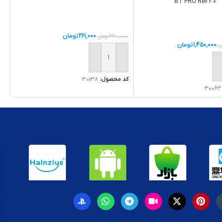
BT PRO Rev 2.0
261,000
تومان
360,000
تومان
1,450,000
تومان
ن
افزودن به سبد خرید
ه سبد خرید
کد محصول:
30138
30063