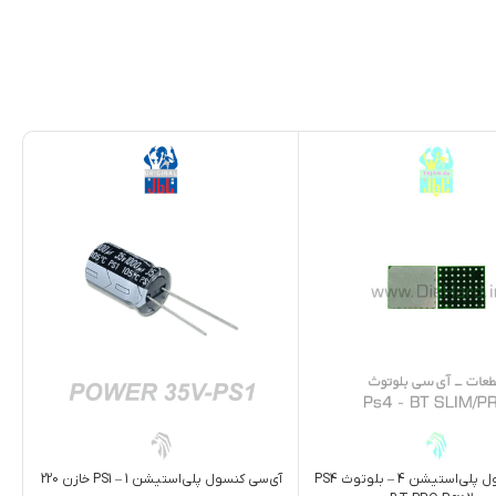
آی‌سی کنسول پلی‌استیشن 4 – بلوتوث PS4
آی‌سی کنسول پلی‌استیشن 1 – PS1 خازن 220