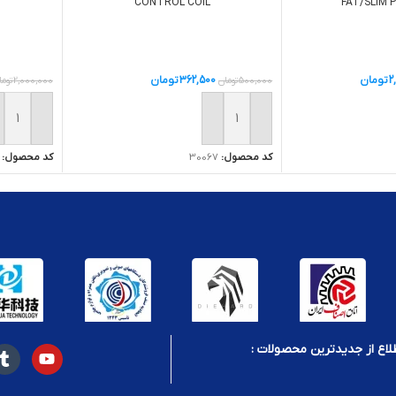
CONTROL COIL
FAT/SLIM 
362,500
تومان
2
تومان
500,000
تومان
2,000,000
توما
افزودن به سبد خرید
ید
افزودن ب
کد محصول:
30067
کد محصول:
لاع از جدیدترین محصولات :