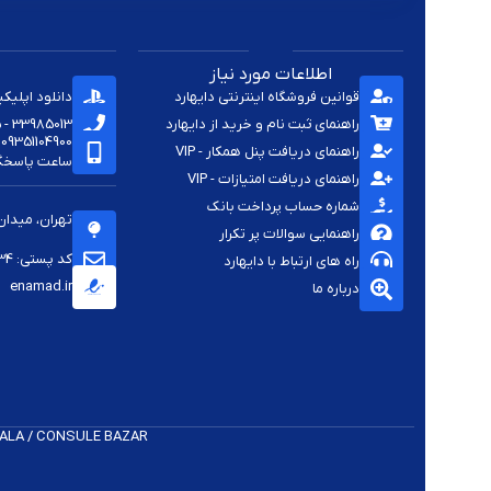
اطلاعات مورد نیاز
قوانین فروشگاه اینترنتی دایهارد
دانلود اپلیک
راهنمای ثبت نام و خرید از دایهارد
33985013 - 33920285 - 33985411 - 33963414 - 33937701 - 009821
09351104900
راهنمای دریافت پنل همکار - VIP
ساعت پاسخگویی -
راهنمای دریافت امتیازات - VIP
شماره حساب پرداخت بانک
تهران، میدان
راهنمایی سوالات پر تکرار
کد پستی: 1144813334
راه های ارتباط با دایهارد
enamad.ir
درباره ما
 K​ALA / CONSULE BAZAR