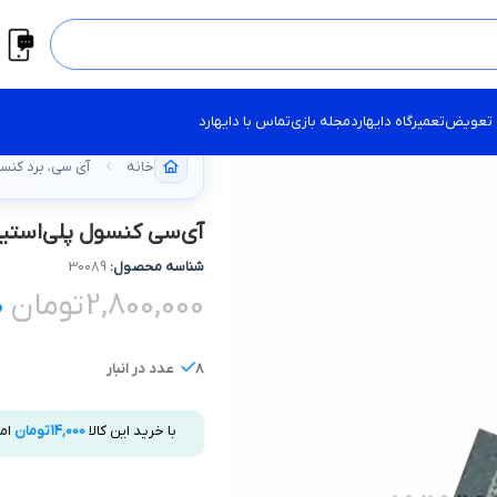
 تعویض
تعمیرگاه دایهارد
مجله بازی
تماس با دایهارد
خانه
آی سی، برد کنسول tation
آی‌سی کنسول پلی‌استیشن 5 – RAM K4A4G08
شناسه محصول:
30089
2,800,000
تومان
0
8 عدد در انبار
با خرید این کالا
14,000
تومان
ام