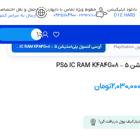
دانلود اپلیکیشن
خطوط ویژه تماس با دایهارد
حمل و نقل اختصاص
D I E HARD
09351104900
ارسال به سراسر کشو
-
33937701
ویژه / بدون قیمت
آی‌سی کنسول پلی‌استیشن 5 – PS5 IC RAM K4A4G08
PlayS
PS5 IC 
2,030,00
تومان
تیاز کیف پول دریافت کن!