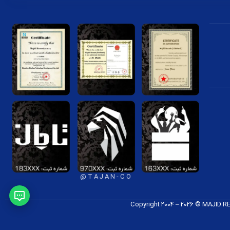
T A J A N - C O @
Copyright 2004 – 2026 © MAJID 