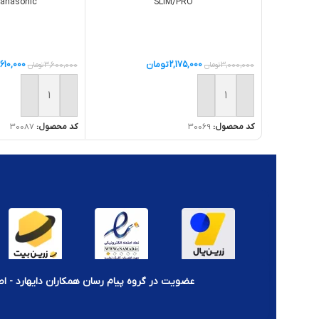
Panasonic
SLIM/PRO
2,175,000
تومان
,610,000
3,000,000
تومان
3,600,000
تومان
افزودن به سبد خرید
افزودن به سبد خر
کد محصول:
30069
کد محصول:
30087
عضویت در گروه پیام رسان همکاران دایهارد - اط