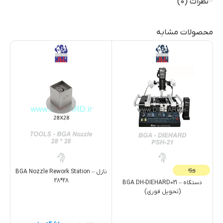
نظرات (0)
محصولات مشابه
ویژه
نازل – BGA Nozzle Rework Station
28*28
دستگاه – BGA DH-DIEHARD021
(تحویل فوری)