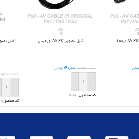
کابل تصوير AV PS2 اورجينال
مان
240,000
تومان
400,000
تومان
1,000,000
توما
ید
افزودن به سبد خرید
افزودن ب
کد محصول:
5257
کد محصول: