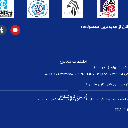
لاع از جدیدترین محصولات :
اطلاعات تماس
یشن دایهارد (اندروید)
 روز های کاری 10 الی 17
آدرس فروشگاه
 امام خمینی، نبش خیابان فردوسی جنوبی، ساختمان سلامت