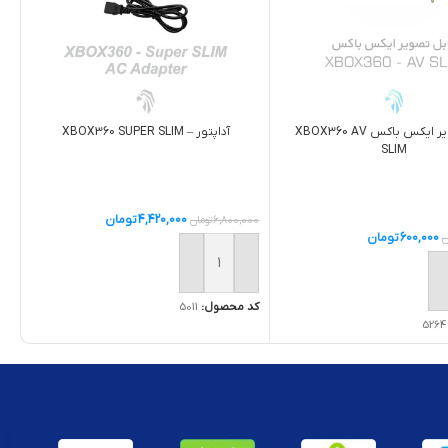
آداپتور – XBOX360 SUPER SLIM
کابل تصوير ايکس باکس XBOX360 AV
SLIM
4,420,000
تومان
6,800,000
تومان
600,000
تومان
ن
افزودن به سبد خرید
ه سبد خرید
کد محصول:
5011
5264