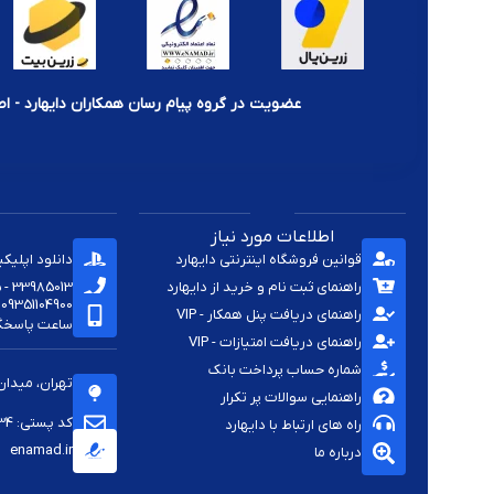
عضویت در گروه پیام رسان همکاران دایهارد - اط
اطلاعات مورد نیاز
قوانین فروشگاه اینترنتی دایهارد
دانلود اپلیک
راهنمای ثبت نام و خرید از دایهارد
33985013 - 33920285 - 33985411 - 33963414 - 33937701 - 009821
09351104900
راهنمای دریافت پنل همکار - VIP
ساعت پاسخگویی -
راهنمای دریافت امتیازات - VIP
شماره حساب پرداخت بانک
تهران، میدان
راهنمایی سوالات پر تکرار
کد پستی: 1144813334
راه های ارتباط با دایهارد
enamad.ir
درباره ما