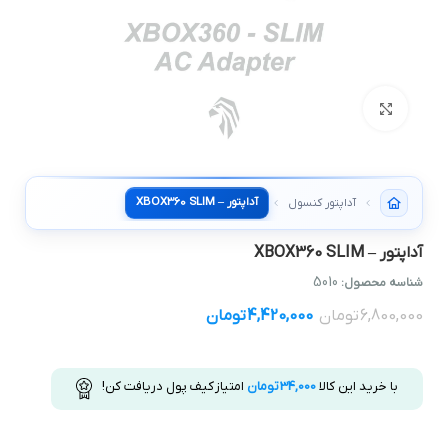
بزرگنمایی تصویر
آداپتور – XBOX360 SLIM
آداپتور کنسول
آداپتور – XBOX360 SLIM
5010
شناسه محصول:
6,800,000
تومان
4,420,000
تومان
با خرید این کالا
34,000
تومان
امتیاز کیف پول دریافت کن!