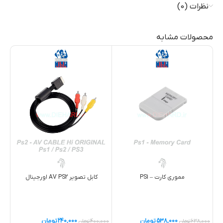
نظرات (0)
محصولات مشابه
مموري کارت – PS1
کابل تصوير AV PS2 اورجينال
538,000
تومان
240,000
تومان
638,000
تومان
400,000
تومان