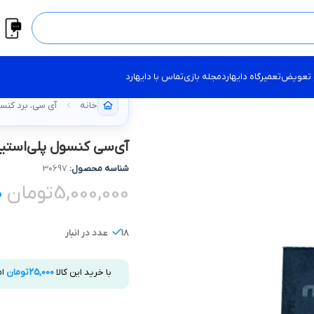
 تعویض
تعمیرگاه دایهارد
مجله بازی
تماس با دایهارد
خانه
آی سی، برد کنسول tation
آی‌سی کنسول پلی‌استیشن 5 – D SLIM NUVOTON
شناسه محصول:
30697
5,000,000
تومان
0
18 عدد در انبار
با خرید این کالا
25,000
تومان
ام