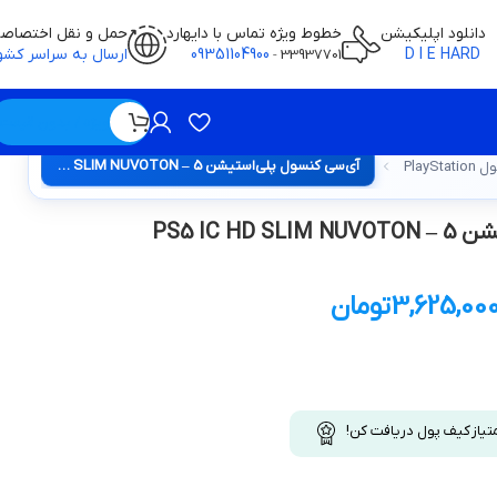
دانلود اپلیکیشن
خطوط ویژه تماس با دایهارد
حمل و نقل اختصاص
D I E HARD
09351104900
ارسال به سراسر کشو
-
33937701
ویژه / بدون قیمت
آی‌سی کنسول پلی‌استیشن 5 – PS5 IC HD SLIM NUVOTON
PlayS
PS5 IC H
3,625,00
تومان
تیاز کیف پول دریافت کن!