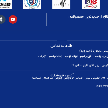
لاع از جدیدترین محصولات :
اطلاعات تماس
یشن دایهارد (اندروید)
 روز های کاری 10 الی 17
آدرس فروشگاه
 امام خمینی، نبش خیابان فردوسی جنوبی، ساختمان سلامت