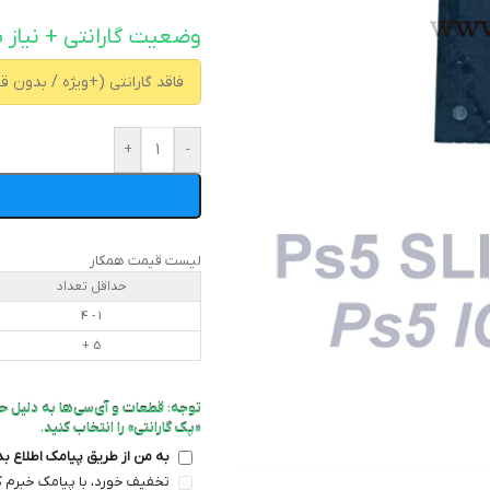
وضعیت گارانتی + نیاز ب
+
-
لیست قیمت همکار
حداقل تعداد
1 - 4
5 +
توجه: قطعات و آی‌سی‌ها به دلیل ح
«پک گارانتی» را انتخاب کنید.
به من از طریق پیامک اطلاع ب
تخفیف خورد، با پیامک خبرم ک