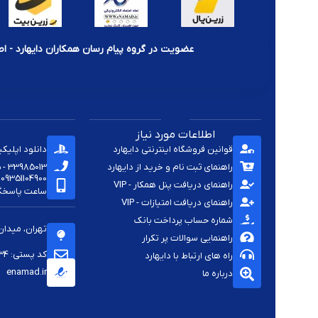
عضویت در گروه پیام رسان همکاران دایهارد - اط
اطلاعات مورد نیاز
قوانین فروشگاه اینترنتی دایهارد
دانلود اپلیک
راهنمای ثبت نام و خرید از دایهارد
33985013 - 33920285 - 33985411 - 33963414 - 33937701 - 009821
09351104900
راهنمای دریافت پنل همکار - VIP
ساعت پاسخگویی -
راهنمای دریافت امتیازات - VIP
شماره حساب پرداخت بانک
تهران، میدان
راهنمایی سوالات پر تکرار
کد پستی: 1144813334
راه های ارتباط با دایهارد
enamad.ir
درباره ما