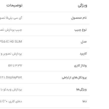
ویژگی
توضیحات
نام محصول
آي سی پلی5 تصویر – PS5 IC HD SLIM
نوع چیپ
چیپ پردازش تصو
مدل
PS5 IC HD SLIM
کاربرد
پردازش تصویر و 
ولتاژ کاری
3.3V تا 5V
پروتکل‌های ارتباطی
HDMI 2.1، DisplayPort، ویدئوی د
ویژگی‌ها
پردازش ویدئو با کیفیت بالا، پشتی
دما
دمای کاری: 0°C تا 85°C