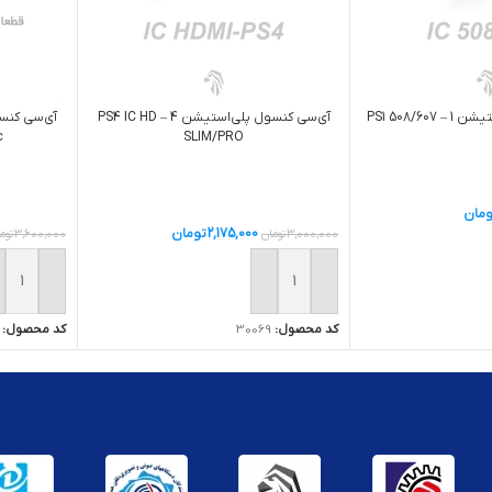
PS1 508/6
آی‌سی کنسول پلی‌استیشن 4 – PS4 IC HD
c
SLIM/PRO
ومان
2,175,000
تومان
3,000,000
تومان
3,600,000
توم
ید
افزودن به سبد خرید
افزودن ب
کد محصول:
30069
کد محصول: