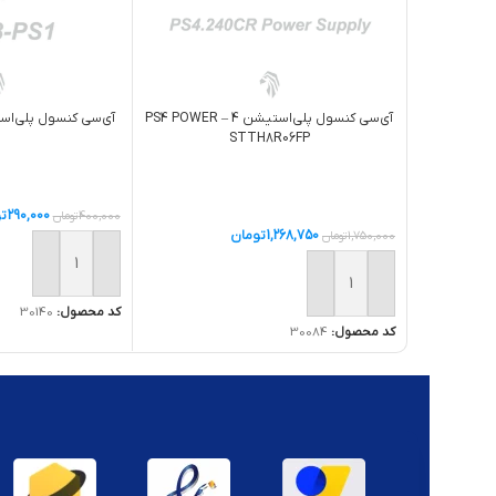
آی‌سی کنسول پلی‌استیشن 4 – PS4 POWER
آی‌سی کنسول پلی‌استیشن 1 – 07
STTH8R06FP
290,000
ت
400,000
تومان
1,268,750
تومان
1,750,000
تومان
افزودن به سبد خر
افزودن به سبد خرید
کد محصول:
30140
کد محصول:
30084