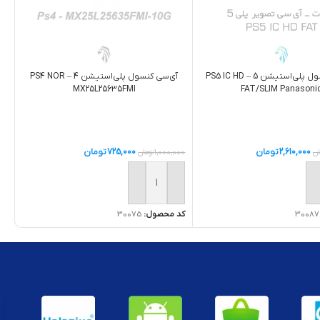
آی‌سی کنسول پلی‌استیشن 4 – PS4 NOR
آی‌سی کنسول پلی‌استیشن 5 – PS5 IC HD
MX25L25635FMI
FAT/SLIM Panasoni
725,000
تومان
2,610,000
تومان
1,000,000
تومان
ان
افزودن به سبد خرید
ه سبد خرید
کد محصول:
30075
30087