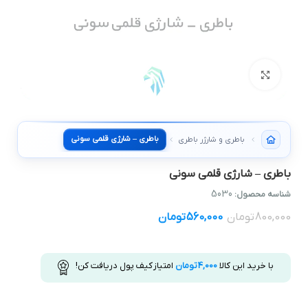
بزرگنمایی تصویر
باطری – شارژی قلمی سونی
باطری و شارژر باطری
باطری – شارژی قلمی سونی
5030
شناسه محصول:
800,000
تومان
560,000
تومان
با خرید این کالا
4,000
تومان
امتیاز کیف پول دریافت کن!