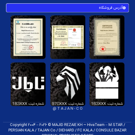
آدرس فروشگاه
T A J A N - C O @
Copyright 2004 – 2026 © MAJID REZAIE KH ~ HivaTeam – M.STAR /
PERSIAN KALA / TAJAN Co / DIEHARD / FC K​ALA / CONSULE BAZAR