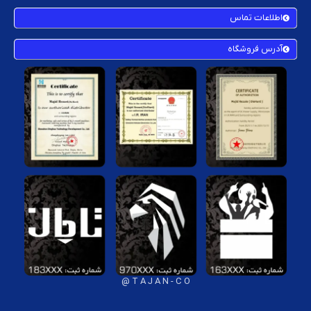
اطلاعات تماس
آدرس فروشگاه
T A J A N - C O @