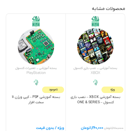
محصولات مشابه
ویژه
ناموجود
بسته آموزشی XBOX – نصب بازی
بسته آموزشي PS4 – کپي ورژن 11
کنسول – ONE & SERIES
سخت افزار
ویژ
1,260,000
تومان
ویژه / بدون قیمت
1,680,000
تومان