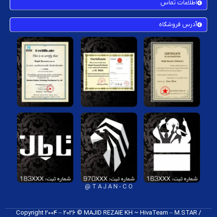
اطلاعات تماس
آدرس فروشگاه
T A J A N - C O @
Copyright 2004 – 2026 © MAJID REZAIE KH ~ HivaTeam – M.STAR /