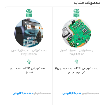
محصولات مشابه
بسته آموزشی PS4 – لود بایوس چراغ
بسته آموزشی PS5 – نصب بازی
آبی نرم افزاری
کنسول
11,250,000
تومان
27,000,000
تومان
15,000,000
تومان
36,000,000
تومان
ویژ
خرید
خرید