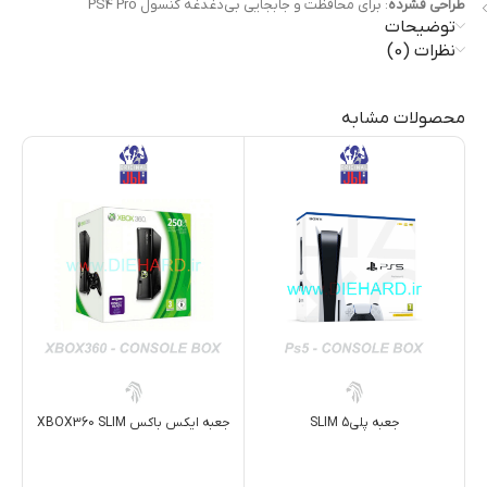
طراحی فشرده
: برای محافظت و جابجایی بی‌دغدغه کنسول PS4 Pro
توضیحات
نظرات (0)
محصولات مشابه
جعبه پلی5 SLIM
جعبه ايکس باکس XBOX360 SLIM