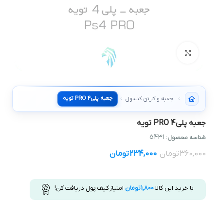
بزرگنمایی تصویر
جعبه پلي4 PRO تويه
جعبه و کارتن کنسول
جعبه پلي4 PRO تويه
5431
شناسه محصول:
360,000
تومان
234,000
تومان
با خرید این کالا
1,800
تومان
امتیاز کیف پول دریافت کن!