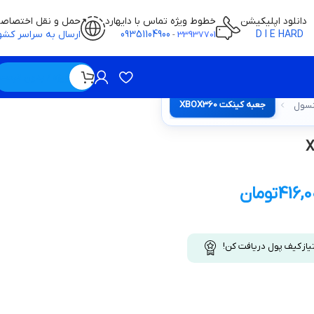
دانلود اپلیکیشن
خطوط ویژه تماس با دایهارد
حمل و نقل اختصاص
D I E HARD
09351104900
ارسال به سراسر کشو
-
33937701
ویژه / بدون قیمت
جعبه کینکت XBOX360
نسول
416,
تومان
یاز کیف پول دریافت کن!