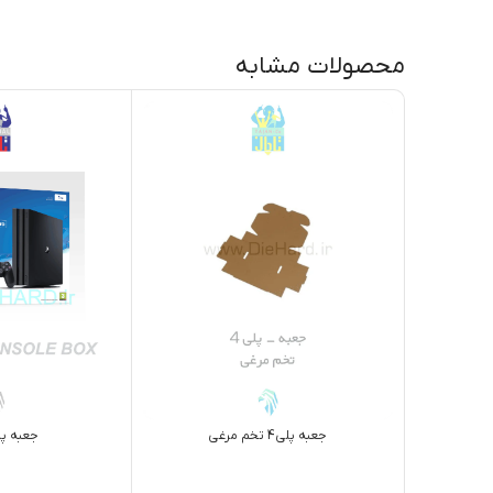
محصولات مشابه
جعبه پلي4 
جعبه پلي4 تخم مرغي