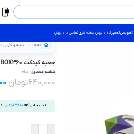
 تعویض
تعمیرگاه دایهارد
مجله بازی
تماس با دایهارد
خانه
جعبه و کارتن ک
جعبه کینکت XBOX360
شناسه محصول:
5100
640,000
تومان
000
با خرید این کالا
3,200
تومان
امت
+
-