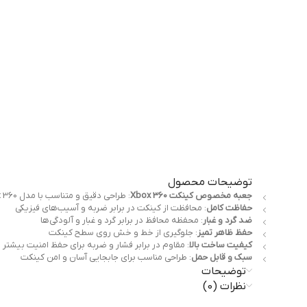
توضیحات محصول
جعبه مخصوص کینکت Xbox 360
: طراحی دقیق و متناسب با مدل Kinect Xbox 360
حفاظت کامل
: محافظت از کینکت در برابر ضربه و آسیب‌های فیزیکی
ضد گرد و غبار
: محفظه محافظ در برابر گرد و غبار و آلودگی‌ها
حفظ ظاهر تمیز
: جلوگیری از خط و خش روی سطح کینکت
کیفیت ساخت بالا
: مقاوم در برابر فشار و ضربه برای حفظ امنیت بیشتر
سبک و قابل حمل
: طراحی مناسب برای جابجایی آسان و امن کینکت
توضیحات
نظرات (0)