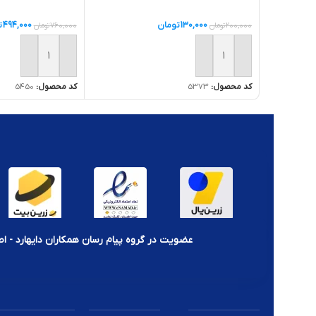
494,000
ت
130,000
تومان
760,000
تومان
200,000
تومان
افزودن به سبد خر
افزودن به سبد خرید
کد محصول:
5450
کد محصول:
5373
عضویت در گروه پیام رسان همکاران دایهارد - اط