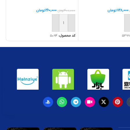
728,000
تومان
260,000
تومان
400,000
تومان
ه سبد خرید
افزودن به سبد خرید
5399
کد محصول:
5094