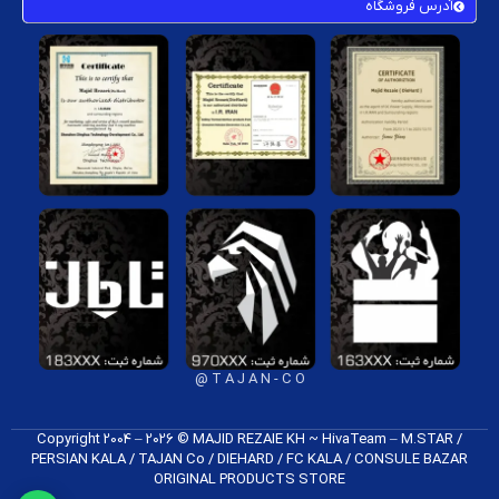
آدرس فروشگاه
T A J A N - C O @
Copyright 2004 – 2026 © MAJID REZAIE KH ~ HivaTeam – M.STAR /
PERSIAN KALA / TAJAN Co / DIEHARD / FC K​ALA / CONSULE BAZAR
ORIGINAL PRODUCTS​ STORE