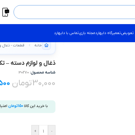
 تعویض
تعمیرگاه دایهارد
مجله بازی
تماس با دایهارد
خانه
قطعات - ذغال و
ذغال و لوازم دسته – تک PS4 L/R 050 ک
شناسه محصول:
30270
30,000
تومان
,500
با خرید این کالا
150
تومان
امتیا
+
-