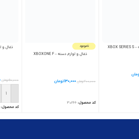
ناموجود
XBOX
ذغال و لوازم دسته – XBOXONE F
مان
0
50,000
تومان
130,000
تومان
200,000
تومان
ید
اطلاعات بیشتر
افزودن ب
کد محصول:
30266
کد محصول: