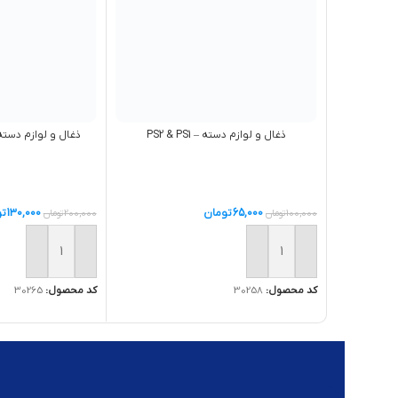
ذغال و لوازم دسته – PS2 & PS1
ذغال و لوازم دسته –  SERIES S
65,000
تومان
130,000
تو
100,000
تومان
200,000
تومان
افزودن به سبد خرید
افزودن به سبد خر
کد محصول:
30258
کد محصول:
30265