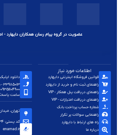
عضویت در گروه پیام رسان همکاران دایهارد - اط
اطلاعات مورد نیاز
قوانین فروشگاه اینترنتی دایهارد
دانلود اپلیک
راهنمای ثبت نام و خرید از دایهارد
33985013 - 33920285 - 33985411 - 33963414 - 33937701 - 009821
09351104900
راهنمای دریافت پنل همکار - VIP
ساعت پاسخگویی -
راهنمای دریافت امتیازات - VIP
شماره حساب پرداخت بانک
تهران، میدان
راهنمایی سوالات پر تکرار
کد پستی: 1144813334
راه های ارتباط با دایهارد
enamad.ir
درباره ما