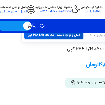
دانلود اپلیکیشن
خطوط ویژه تماس با دایهارد
حمل و نقل اختصاص
D I E HARD
09351104900
ارسال به سراسر کشو
-
33937701
ویژه / بدون قیمت
ذغال و لوازم دسته – تک PS4 L/R 050 کپی
 لوازم دسته
پی
19
تومان
ز کیف پول دریافت کن!