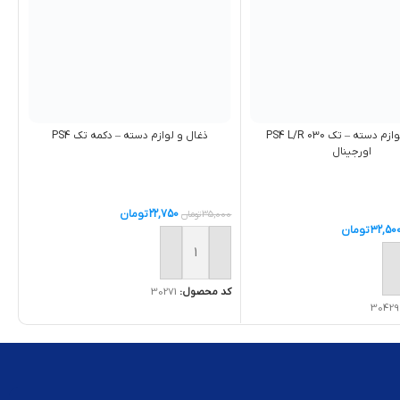
ذغال و لوازم دسته – تک PS4 L/R 030
ذغال و لوازم دسته – دکمه تک PS4
اورجینال
22,750
تومان
35,000
تومان
32,50
تومان
افزودن به سبد خرید
ه سبد خرید
کد محصول:
30271
30429