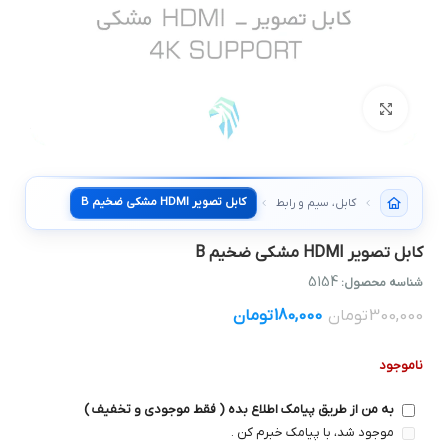
بزرگنمایی تصویر
کابل تصوير HDMI مشکي ضخیم B
کابل، سیم و رابط
کابل تصوير HDMI مشکي ضخیم B
5154
شناسه محصول:
300,000
تومان
180,000
تومان
ناموجود
به من از طریق پیامک اطلاع بده ( فقط موجودی و تخفیف )
موجود شد، با پیامک خبرم کن .