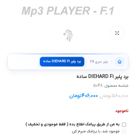
بزرگنمایی تصویر
برد پلير DIEHARD F1 ساده
پلیر سری FX
برد پلير DIEHARD F1 ساده
5048
شناسه محصول:
580,000
تومان
406,000
تومان
ناموجود
به من از طریق پیامک اطلاع بده ( فقط موجودی و تخفیف )
موجود شد، با پیامک خبرم کن .