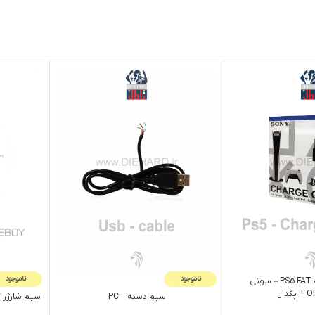
ناموجود
ناموجود
سيم شارژر دسته PS5 FAT – سوني
دار
سیم دسته – PC
سيم شارژر گیم بوی OY