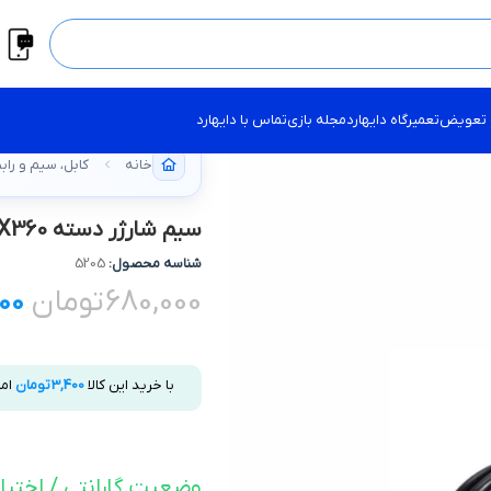
 تعویض
تعمیرگاه دایهارد
مجله بازی
تماس با دایهارد
خانه
کابل، سیم و راب
سيم شارژر دسته XBOX360
شناسه محصول:
5205
680,000
تومان
00
با خرید این کالا
3,400
تومان
ام
وضعیت گارانتی / اختیا