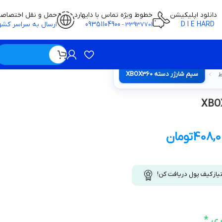
دانلود اپلیکیشن
خطوط ویژه تماس با دایهارد
حمل و نقل اختصاص
D I E HARD
09351104900
ارسال به سراسر کشو
-
33937701
ویژه / بدون قیمت
سيم شارژر دسته XBOX360
ط
408,0
تومان
تیاز کیف پول دریافت کن!
ری
*