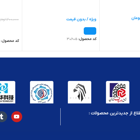
ومان
ویژه / بدون قیمت
1,200,000
توما
اطلاعات ب
ید
کد محصول:
30605
کد محصول:
لاع از جدیدترین محصولات :