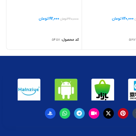
720,000
تومان
192,000
تومان
ن
320,000
تومان
یشتر
اطلاعات بیشتر
5197
کد محصول:
5457