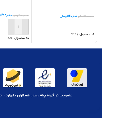
288,000
ت
480,000
تومان
120,000
تومان
200,000
تومان
اطلاعات بیشتر
افزودن به سبد خر
کد محصول:
5389
کد محصول:
5511
عضویت در گروه پیام رسان همکاران دایهارد - اط