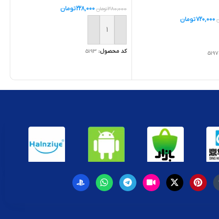
228,000
تومان
380,000
تومان
720,000
تومان
ن
افزودن به سبد خرید
یشتر
کد محصول:
5193
5197