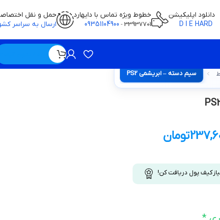
دانلود اپلیکیشن
خطوط ویژه تماس با دایهارد
حمل و نقل اختصاص
D I E HARD
09351104900
ارسال به سراسر کشو
-
33937701
ویژه / بدون قیمت
سیم دسته – ابریشمی PS2
ط
237,6
تومان
یاز کیف پول دریافت کن!
ری
*