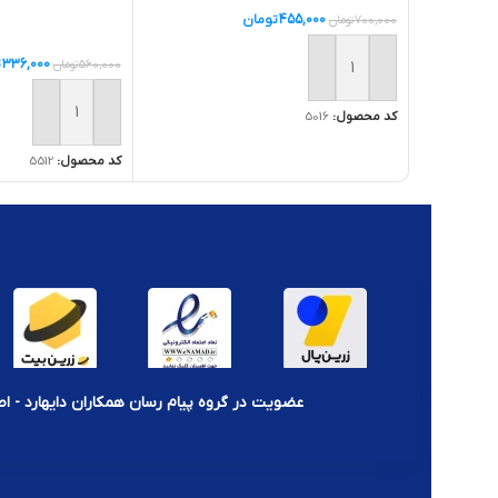
455,000
تومان
700,000
تومان
336,000
ت
560,000
تومان
افزودن به سبد خرید
کد محصول:
5016
افزودن به سبد خر
کد محصول:
5512
عضویت در گروه پیام رسان همکاران دایهارد - اط