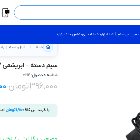
 تعویض
تعمیرگاه دایهارد
مجله بازی
تماس با دایهارد
خانه
کابل، سیم و راب
سیم دسته – ابریشمی PS2
شناسه محصول:
5192
396,000
تومان
00
با خرید این کالا
1,980
تومان
امت
وضعیت گارانتی / اختیا