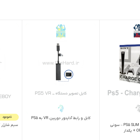
ناموجود
کابل و رابط آداپتور دوربین VR به PS5
سيم شارژر دسته PS5 SLIM – سوني
سيم شارژر گیم بوی OY
دار