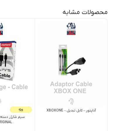
محصولات مشابه
ویژه
آداپتور – کابل تبديل – XBOXONE
ORIGINAL + پک