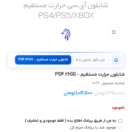
بزرگنمایی تصویر
شابلون حرارت مستقیم – PS4 26GG
توپ قلع، شابلون و فیکسچر
شابلون حرارت مستقیم – PS4 26GG
1086
شناسه محصول:
1,350,000
تومان
1,012,500
تومان
ناموجود
به من از طریق پیامک اطلاع بده ( فقط موجودی و تخفیف )
موجود شد، با پیامک خبرم کن .