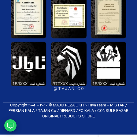
T A J A N - C O @
Copyright 2004 – 2026 © MAJID REZAIE KH ~ HivaTeam – M.STAR /
PERSIAN KALA / TAJAN Co / DIEHARD / FC K​ALA / CONSULE BAZAR
ORIGINAL PRODUCTS​ STORE