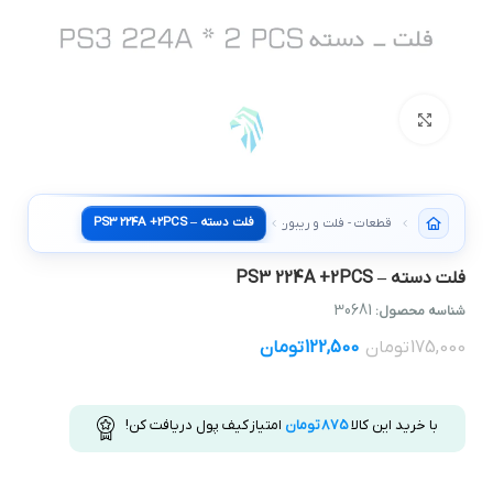
بزرگنمایی تصویر
فلت دسته – PS3 224A +2PCS
قطعات - فلت و ریبون دسته
فلت دسته – PS3 224A +2PCS
30681
شناسه محصول:
175,000
تومان
122,500
تومان
با خرید این کالا
875
تومان
امتیاز کیف پول دریافت کن!