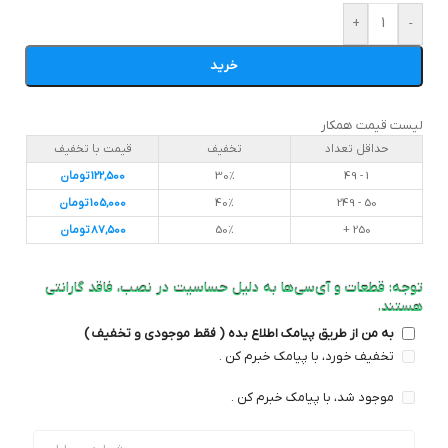
+
-
خرید
لیست قیمت همکار
حداقل تعداد
تخفیف
قیمت با تخفیف
1 - 49
30%
122,500
تومان
50 - 249
40%
105,000
تومان
250 +
50%
87,500
تومان
توجه: قطعات و آی‌سی‌ها به دلیل حساسیت در نصب، فاقد گارانتی
هستند.
به من از طریق پیامک اطلاع بده ( فقط موجودی و تخفیف )
تخفیف خورد، با پیامک خبرم کن .
موجود شد، با پیامک خبرم کن .