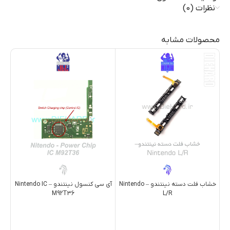
نظرات (0)
محصولات مشابه
آي سي کنسول نینتندو – Nintendo IC
خشاب فلت دسته نینتندو – Nintendo
M92T36
L/R