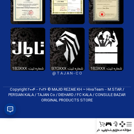
T A J A N - C O @
Copyright 2004 – 2026 © MAJID REZAIE KH ~ HivaTeam – M.STAR /
PERSIAN KALA / TAJAN Co / DIEHARD / FC K​ALA / CONSULE BAZAR
ORIGINAL PRODUCTS​ STORE
منو
علاقه‌مندی
خانه
پیشخوان
سبد خرید