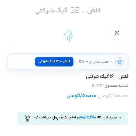
بزرگنمایی تصویر
فلش – 16 گیگ شرکتی
هارد، فلش و رم SSD HDD
فلش – 16 گیگ شرکتی
5233
شناسه محصول:
1,250,000
تومان
1,150,000
تومان
با خرید این کالا
6,250
تومان
امتیاز کیف پول دریافت کن!