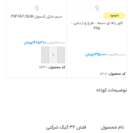
ناموجود
سيم شارژر کنسول PSP FAT/SLIM
هارد
کاور ژله اي دسته – طرح و ارتشي –
PS5
405,300
تومان
579,000
تومان
,000
315,000
تومان
450,000
تومان
خرید
خ
خرید
کد محصول:
5449
کد 
کد محصول:
5381
توضیحات کوتاه
نام محصول
فلش ۳۲ گیگ شرکتی