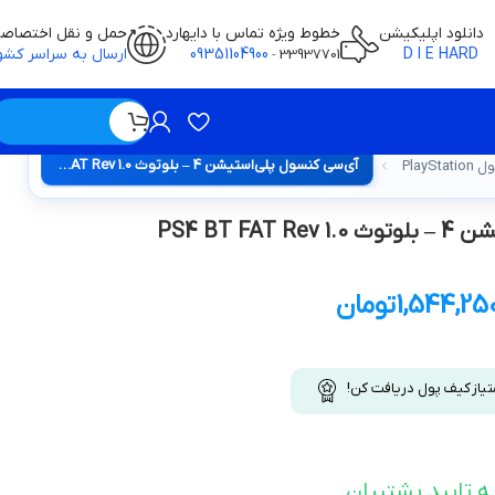
دانلود اپلیکیشن
خطوط ویژه تماس با دایهارد
حمل و نقل اختصاص
D I E HARD
09351104900
ارسال به سراسر کشو
-
33937701
ویژه / بدون قیمت
آی‌سی کنسول پلی‌استیشن 4 – بلوتوث PS4 BT FAT Rev 1.0
PlayS
PS4 BT F
1,544,25
تومان
تیاز کیف پول دریافت کن!
ه تایید پشتیبان