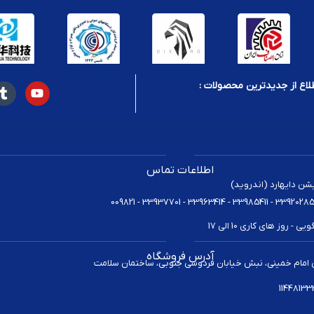
لاع از جدیدترین محصولات :
اطلاعات تماس
یشن دایهارد (اندروید)
 روز های کاری 10 الی 17
آدرس فروشگاه
 امام خمینی، نبش خیابان فردوسی جنوبی، ساختمان سلامت