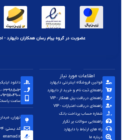
عضویت در گروه پیام رسان همکاران دایهارد - اط
اطلاعات مورد نیاز
قوانین فروشگاه اینترنتی دایهارد
دانلود اپلیک
راهنمای ثبت نام و خرید از دایهارد
33985013 - 33920285 - 33985411 - 33963414 - 33937701 - 009821
09351104900
راهنمای دریافت پنل همکار - VIP
ساعت پاسخگویی -
راهنمای دریافت امتیازات - VIP
شماره حساب پرداخت بانک
تهران، میدان
راهنمایی سوالات پر تکرار
کد پستی: 1144813334
راه های ارتباط با دایهارد
enamad.ir
درباره ما