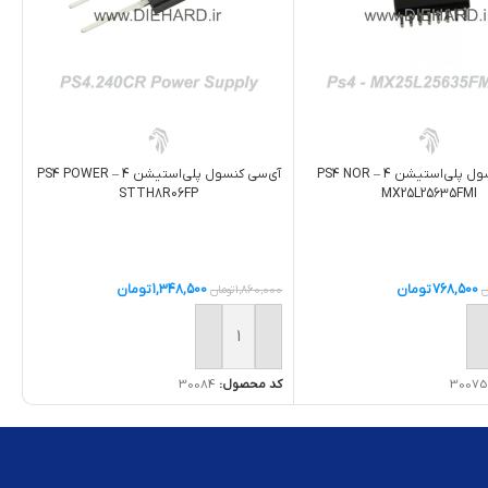
آی‌سی کنسول پلی‌استیشن 4 – PS4 NOR
آی‌سی کنسول پلی‌استیشن 4 – PS4 POWER
STTH8R06FP
MX25L25635FMI
768,500
تومان
1,348,500
تومان
ن
1,860,000
تومان
ه سبد خرید
افزودن به سبد خرید
30075
کد محصول:
30084