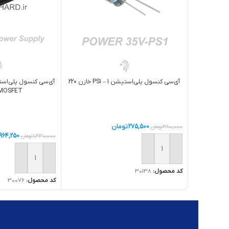
آی‌سی کنسول پلی‌استیشن 1 – PS1 خازن 220
 MOSFET
275,500
تومان
380,000
تومان
964,250
1,330,000
تومان
افزودن به سبد خرید
افزودن به سبد خر
کد محصول:
30138
کد محصول:
30076