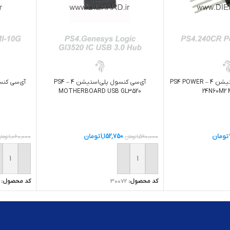
آی‌سی کنسول پلی‌استیشن 4 – PS4 POWER
آی‌سی کنسول پلی‌استیشن 4 – PS4
MOTHERBOARD USB GL3520
24N60M2
تومان
1,152,750
تومان
1,590,000
تومان
1,060,000
توما
ید
افزودن به سبد خرید
افزودن ب
کد محصول:
30072
کد محصول: