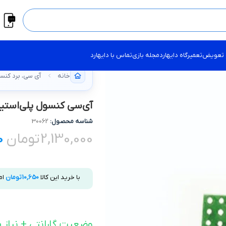
 تعویض
تعمیرگاه دایهارد
مجله بازی
تماس با دایهارد
خانه
آی سی، برد کنسول tation
آی‌سی کنسول پلی‌استیشن 4 – بلوتوث AT Rev 1.0
شناسه محصول:
30062
2,130,000
تومان
0
با خرید این کالا
10,650
تومان
ام
وضعیت گارانتی + نیاز ب