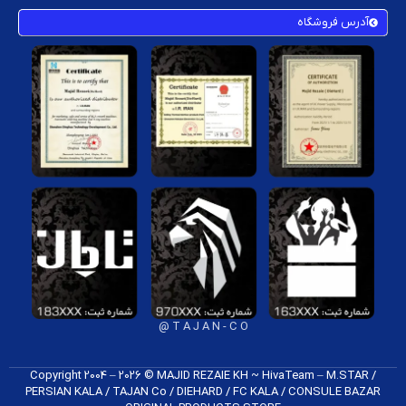
آدرس فروشگاه
T A J A N - C O @
Copyright 2004 – 2026 © MAJID REZAIE KH ~ HivaTeam – M.STAR /
PERSIAN KALA / TAJAN Co / DIEHARD / FC K​ALA / CONSULE BAZAR