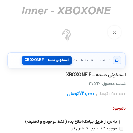
بزرگنمایی تصویر
استخوني دسته – XBOXONE F
قطعات - قاب دسته و استخوني
استخوني دسته – XBOXONE F
30597
شناسه محصول:
1,200,000
تومان
720,000
تومان
ناموجود
به من از طریق پیامک اطلاع بده ( فقط موجودی و تخفیف )
موجود شد، با پیامک خبرم کن .