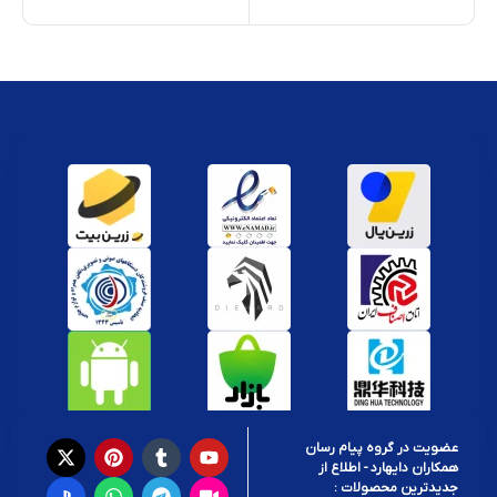
کد 
عضویت در گروه پیام رسان
همکاران دایهارد - اطلاع از
جدیدترین محصولات :