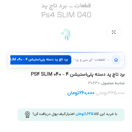
بزرگنمایی تصویر
برد تاچ پد دسته پلی‌استیشن 4 – PS4 SLIM 040
قطعات - آی سی و برد دسته PlayStation
برد تاچ پد دسته پلی‌استیشن 4 – PS4 SLIM 040
30630
شناسه محصول:
325,000
تومان
260,000
تومان
با خرید این کالا
1,625
تومان
امتیاز کیف پول دریافت کن!