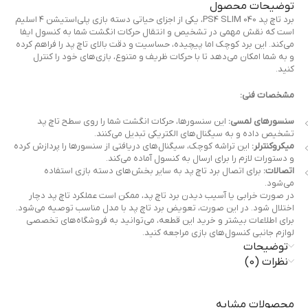
توضیحات محصول
برد تاچ پد PS4 SLIM 040، یکی از اجزای حیاتی دسته بازی پلی‌استیشن ۴ اسلیم
است که نقش مهمی در تشخیص و انتقال حرکات انگشت شما به کنسول ایفا
می‌کند. این برد کوچک اما پیچیده، حساسیت و دقت بالای تاچ پد را فراهم کرده
و به شما امکان می‌دهد تا با حرکات ظریف و متنوع، بازی‌های خود را کنترل
کنید.
مشخصات فنی:
سنسورهای لمسی:
این سنسورها، حرکات انگشت شما را روی سطح تاچ پد
تشخیص داده و به سیگنال‌های الکتریکی تبدیل می‌کنند.
میکروکنترلر:
این تراشه کوچک، سیگنال‌های دریافتی از سنسورها را پردازش کرده
و دستورات لازم را برای ارسال به کنسول آماده می‌کند.
اتصالات:
برای اتصال برد تاچ پد به سایر بخش‌های دسته بازی استفاده
می‌شود.
در صورت خرابی یا آسیب دیدن برد تاچ پد، ممکن است عملکرد تاچ پد دچار
اختلال شود. در این صورت، تعویض برد تاچ پد با مدل مناسب توصیه می‌شود.
برای اطلاعات بیشتر و خرید این قطعه، می‌توانید به فروشگاه‌های تخصصی
لوازم جانبی کنسول‌های بازی مراجعه کنید.
توضیحات
نظرات (0)
محصولات مشابه