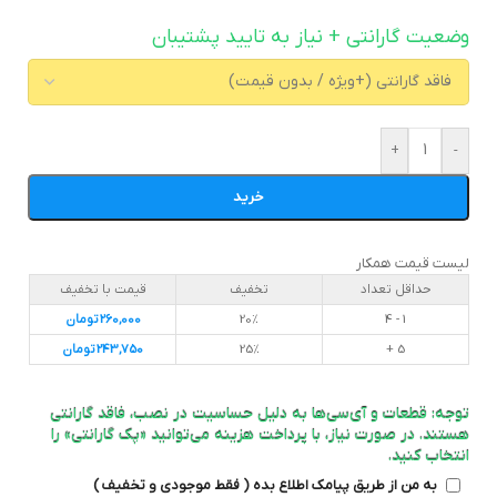
وضعیت گارانتی + نیاز به تایید پشتیبان
+
-
خرید
لیست قیمت همکار
حداقل تعداد
تخفیف
قیمت با تخفیف
1 - 4
20%
260,000
تومان
5 +
25%
243,750
تومان
توجه: قطعات و آی‌سی‌ها به دلیل حساسیت در نصب، فاقد گارانتی
هستند. در صورت نیاز، با پرداخت هزینه می‌توانید «پک گارانتی» را
انتخاب کنید.
به من از طریق پیامک اطلاع بده ( فقط موجودی و تخفیف )