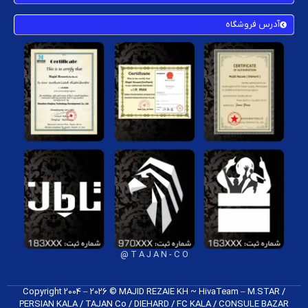
آدرس فروشگاه
T A J A N - C O @
Copyright 2004 – 2026 © MAJID REZAIE KH ~ HivaTeam – M.STAR /
PERSIAN KALA / TAJAN Co / DIEHARD / FC K​ALA / CONSULE BAZAR