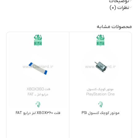
توضیحات
نظرات (0)
محصولات مشابه
موتور کوچک کنسول PS1
فلت XBOX360 لنز درایو FAT