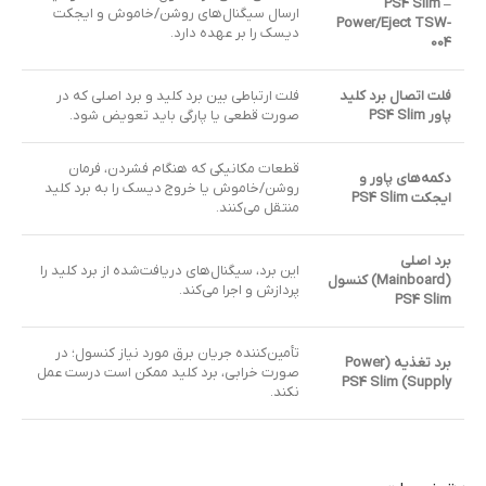
– PS4 Slim
ارسال سیگنال‌های روشن/خاموش و ایجکت
Power/Eject TSW-
دیسک را بر عهده دارد.
004
فلت اتصال برد کلید
فلت ارتباطی بین برد کلید و برد اصلی که در
پاور PS4 Slim
صورت قطعی یا پارگی باید تعویض شود.
قطعات مکانیکی که هنگام فشردن، فرمان
دکمه‌های پاور و
روشن/خاموش یا خروج دیسک را به برد کلید
ایجکت PS4 Slim
منتقل می‌کنند.
برد اصلی
این برد، سیگنال‌های دریافت‌شده از برد کلید را
(Mainboard) کنسول
پردازش و اجرا می‌کند.
PS4 Slim
تأمین‌کننده جریان برق مورد نیاز کنسول؛ در
برد تغذیه (Power
صورت خرابی، برد کلید ممکن است درست عمل
Supply) PS4 Slim
نکند.