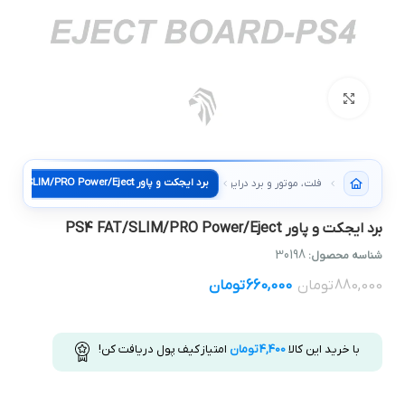
بزرگنمایی تصویر
برد ايجکت و پاور PS4 FAT/SLIM/PRO Power/Eject
فلت، موتور و برد درایور کنسول
برد ايجکت و پاور PS4 FAT/SLIM/PRO Power/Eject
30198
شناسه محصول:
880,000
تومان
660,000
تومان
با خرید این کالا
4,400
تومان
امتیاز کیف پول دریافت کن!