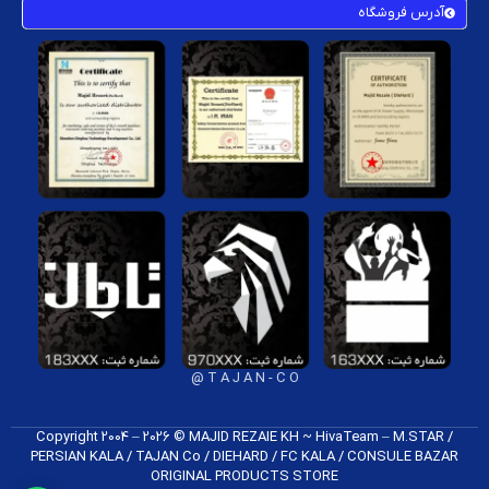
آدرس فروشگاه
T A J A N - C O @
Copyright 2004 – 2026 © MAJID REZAIE KH ~ HivaTeam – M.STAR /
PERSIAN KALA / TAJAN Co / DIEHARD / FC K​ALA / CONSULE BAZAR
ORIGINAL PRODUCTS​ STORE