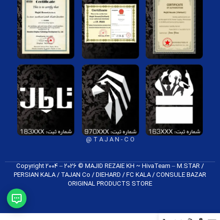
T A J A N - C O @
Copyright 2004 – 2026 © MAJID REZAIE KH ~ HivaTeam – M.STAR /
PERSIAN KALA / TAJAN Co / DIEHARD / FC K​ALA / CONSULE BAZAR
ORIGINAL PRODUCTS​ STORE