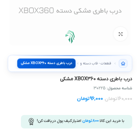
بزرگنمایی تصویر
درب باطري دسته XBOX360 مشکی
قطعات - قاب دسته و استخوني
درب باطري دسته XBOX360 مشکی
30225
شناسه محصول:
160,000
تومان
96,000
تومان
با خرید این کالا
800
تومان
امتیاز کیف پول دریافت کن!