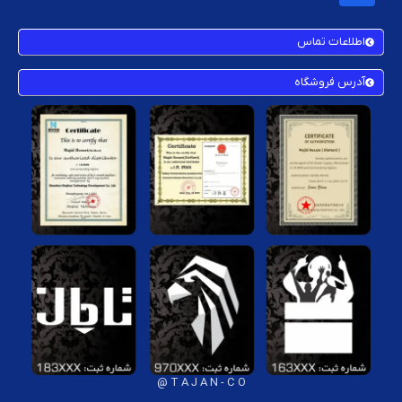
اطلاعات تماس
آدرس فروشگاه
T A J A N - C O @