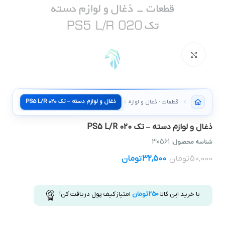
بزرگنمایی تصویر
ذغال و لوازم دسته – تک PS5 L/R 020
قطعات - ذغال و لوازم دسته
ذغال و لوازم دسته – تک PS5 L/R 020
30561
شناسه محصول:
50,000
تومان
32,500
تومان
با خرید این کالا
250
تومان
امتیاز کیف پول دریافت کن!