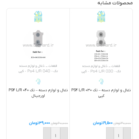
محصولات مشابه
ذغال و لوازم دسته – تک PS4 L/R 030
ذغال و لوازم دسته – تک PS4 L/R 040
کپی
اورجینال
19,500
تومان
39,000
تومان
30,000
تومان
60,000
تومان
,000
خرید
خرید
خ