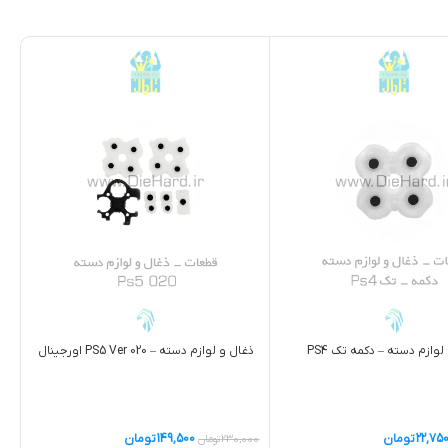
لوازم دسته – دکمه تک PS4
ذغال و لوازم دسته – PS5 Ver 020 اورجینال
22,75
تومان
149,500
تومان
230,000
تومان