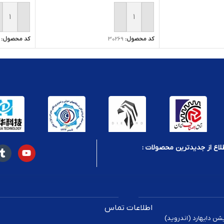
افزودن به سبد خرید
افزودن ب
ید
کد محصول:
30269
کد محصول:
لاع از جدیدترین محصولات :
اطلاعات تماس
یشن دایهارد (اندروید)