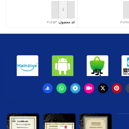
ه سبد خرید
افزودن به سبد خرید
30271
کد محصول:
30653