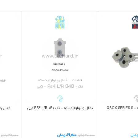
ذغال و لوازم دسته – تک PS4 L/R 040 کپی
ذغال و 
XBOX
19,500
تومان
0
مان
30,000
تومان
35,000
تومان