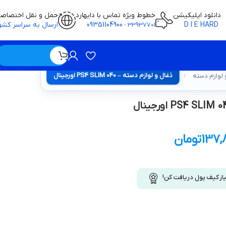
دانلود اپلیکیشن
خطوط ویژه تماس با دایهارد
حمل و نقل اختصاص
D I E HARD
09351104900
ارسال به سراسر کشو
-
33937701
ویژه / بدون قیمت
ذغال و لوازم دسته – PS4 SLIM 040 اورجينال
 لوازم دسته
137,
تومان
یاز کیف پول دریافت کن!