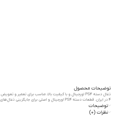
توضیحات محصول
4 در ایران. قطعات دسته PS4 اورجینال و اصلی برای جایگزینی ذغال‌های آسیب‌دیده. بهترین قیمت ذغال دسته PS4 در دایهارد. خرید آنلاین ذغال دسته PS4 با ضمانت کیفیت و اصالت.
توضیحات
نظرات (0)