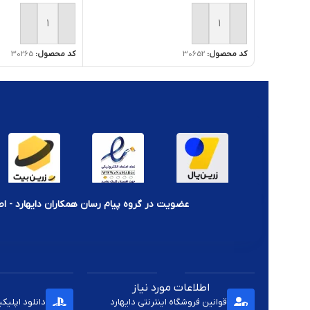
افزودن به سبد خرید
افزودن به سبد خر
کد محصول:
30652
کد محصول:
30265
عضویت در گروه پیام رسان همکاران دایهارد - اط
اطلاعات مورد نیاز
قوانین فروشگاه اینترنتی دایهارد
دانلود اپلیک