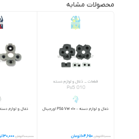
محصولات مشابه
ذغال و لوازم دسته – PS5 Ver 010 اورجینال
ذغال و لوازم دسته –  SERIES S
104,650
تومان
130,000
تو
161,000
تومان
200,000
تومان