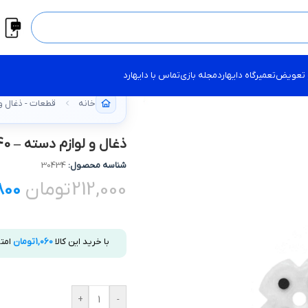
 تعویض
تعمیرگاه دایهارد
مجله بازی
تماس با دایهارد
خانه
قطعات - ذغال و
ذغال و لوازم دسته – PS4 SLIM 040 اورجينال
شناسه محصول:
30434
212,000
تومان
800
با خرید این کالا
1,060
تومان
امت
+
-