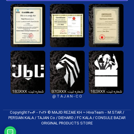
T A J A N - C O @
Copyright 2004 – 2026 © MAJID REZAIE KH ~ HivaTeam – M.STAR /
PERSIAN KALA / TAJAN Co / DIEHARD / FC K​ALA / CONSULE BAZAR
ORIGINAL PRODUCTS​ STORE