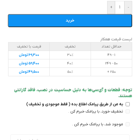
+
-
خرید
لیست قیمت همکار
حداقل تعداد
تخفیف
قیمت با تخفیف
1 - 49
30%
69,300
تومان
50 - 249
40%
59,400
تومان
250 +
50%
49,500
تومان
توجه: قطعات و آی‌سی‌ها به دلیل حساسیت در نصب، فاقد گارانتی
هستند.
به من از طریق پیامک اطلاع بده ( فقط موجودی و تخفیف )
تخفیف خورد، با پیامک خبرم کن .
موجود شد، با پیامک خبرم کن .