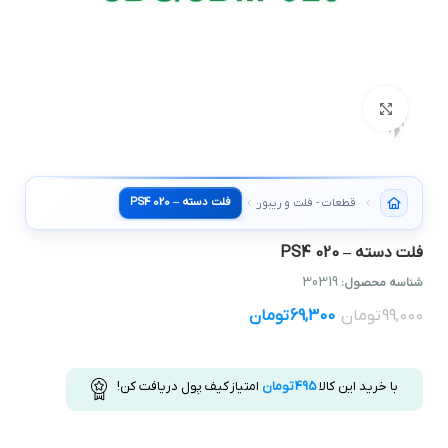
بزرگنمایی تصویر
فلت دسته – PS4 020
قطعات - فلت و ریبون دسته
فلت دسته – PS4 020
30319
شناسه محصول:
99,000
تومان
69,300
تومان
با خرید این کالا
495
تومان
امتیاز کیف پول دریافت کن!