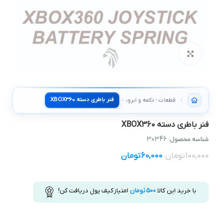
بزرگنمایی تصویر
فنر باطري دسته XBOX360
قطعات - دکمه و ابرویی دسته
فنر باطري دسته XBOX360
30346
شناسه محصول:
100,000
تومان
60,000
تومان
با خرید این کالا
500
تومان
امتیاز کیف پول دریافت کن!