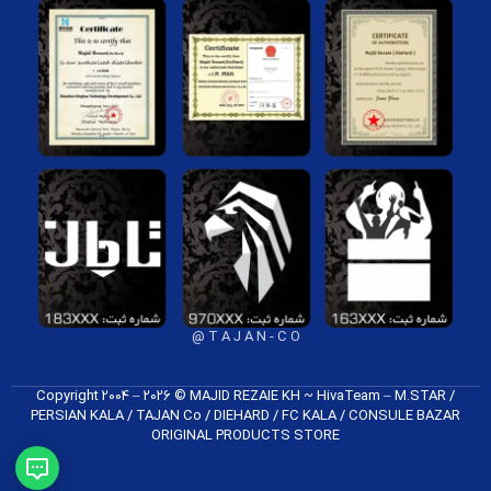
T A J A N - C O @
Copyright 2004 – 2026 © MAJID REZAIE KH ~ HivaTeam – M.STAR /
PERSIAN KALA / TAJAN Co / DIEHARD / FC K​ALA / CONSULE BAZAR
ORIGINAL PRODUCTS​ STORE