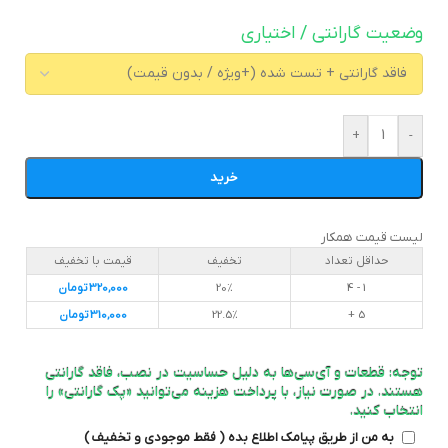
وضعیت گارانتی / اختیاری
+
-
خرید
لیست قیمت همکار
حداقل تعداد
تخفیف
قیمت با تخفیف
1 - 4
20%
320,000
تومان
5 +
22.5%
310,000
تومان
توجه: قطعات و آی‌سی‌ها به دلیل حساسیت در نصب، فاقد گارانتی
هستند. در صورت نیاز، با پرداخت هزینه می‌توانید «پک گارانتی» را
انتخاب کنید.
به من از طریق پیامک اطلاع بده ( فقط موجودی و تخفیف )