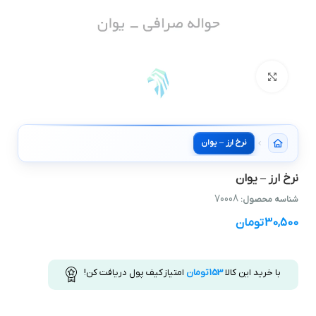
بزرگنمایی تصویر
نرخ ارز – یوان
نرخ ارز – یوان
70008
شناسه محصول:
30,500
تومان
با خرید این کالا
153
تومان
امتیاز کیف پول دریافت کن!