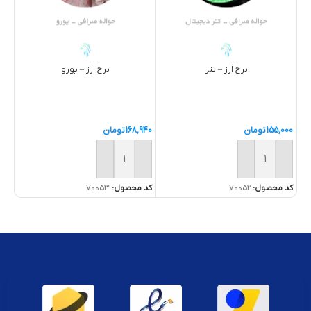
نرخ ارز – تتر
نرخ ارز – یورو
155,000
تومان
168,940
تومان
936
خرید
خرید
خ
کد محصول:
70052
کد محصول:
70053
کد 