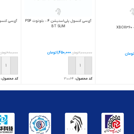
آی‌سی کنسول پلی‌استیشن 4 – بلوتوث PS4
BT SLIM
1,450,000
تومان
2,000,000
تومان
680,000
تومان
ومان
افزودن به سبد خرید
افزودن ب
کد محصول:
30064
کد محصول: