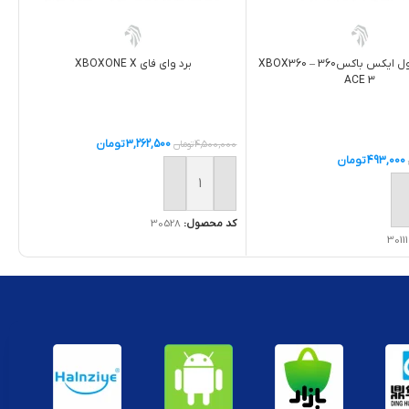
آی‌سی کنسول ایکس باکس360 – XBOX360
برد وای فای XBOXONE X
ACE 3
3,262,500
تومان
4,500,000
تومان
493,000
تومان
افزودن به سبد خرید
ه سبد خرید
کد محصول:
30528
30111