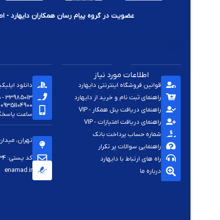
عضویت در گروه پیام رسان همکاران دایهارد - اط
اطلاعات مورد نیاز
قوانین فروشگاه اینترنتی دایهارد
دانلود اپلیک
راهنمای ثبت نام و خرید از دایهارد
33985013 - 33920285 - 33985411 - 33963414 - 33937701 - 009821
09351104900
راهنمای دریافت پنل همکار - VIP
ساعت پاسخگویی -
راهنمای دریافت امتیازات - VIP
شماره حساب پرداخت بانک
تهران، میدان
راهنمایی سوالات پر تکرار
کد پستی: 1144813334
راه های ارتباط با دایهارد
enamad.ir
درباره ما