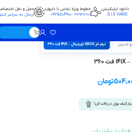
دانلود اپلیکیشن
خطوط ویژه تماس با دایهارد
حمل و نقل اختصاص
D I E HARD
09351104900
ارسال به سراسر کشو
-
33937701
ویژه / بدون قیمت
نيم لنز XBOX اورجینال – 141X فت 360
ایو کنسول
504,0
تومان
یاز کیف پول دریافت کن!
ه تایید پشتیبان