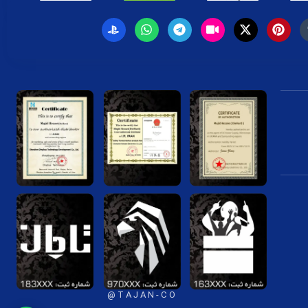
T A J A N - C O @