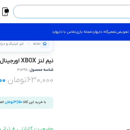
 تعویض
تعمیرگاه دایهارد
مجله بازی
تماس با دایهارد
خانه
لنز، اپتیک و در
نيم لنز XBOX اورجینال – 141X فت 360
شناسه محصول:
30398
630,000
تومان
00
با خرید این کالا
3,150
تومان
امت
وضعیت گارانتی + نیاز ب