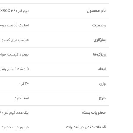
نام محصول
نیم لنز XBOX 360 استوک – مدل 141X فت
وضعیت
استوک (دست دوم
سازگاری
مناسب برای کنسول‌های BOX 360
ویژگی‌ها
بهبود کیفیت خوان
ابعاد
5 × 5 × 1 سانتی‌متر
وزن
20 گرم
طرح
استاندارد
محتویات بسته
یک عدد نیم لنز XBOX 360 مدل 141X فت
قطعات مکمل در تعمیرات
موتور دیسک؛ برد ا