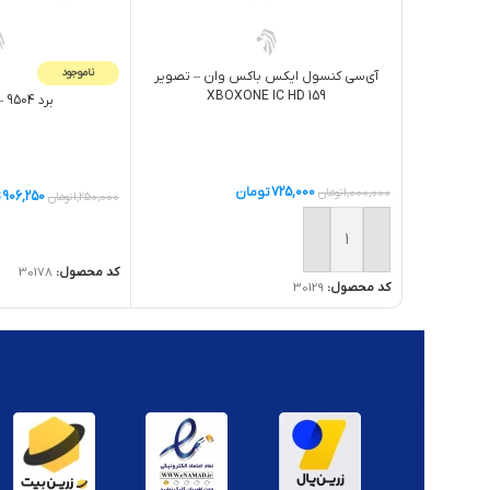
ناموجود
آی‌سی کنسول ایکس باکس وان – تصویر
XBOXONE IC HD 159
برد XBOX360 – 9504
725,000
تومان
1,000,000
تومان
906,250
ت
1,250,000
تومان
اطلاعات بیشتر
افزودن به سبد خرید
کد محصول:
30178
کد محصول:
30129