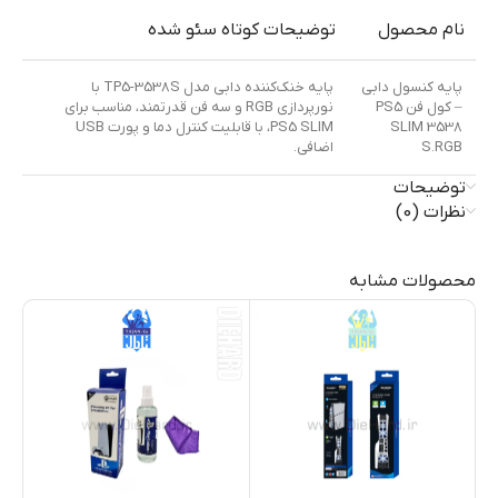
نام محصول
توضیحات کوتاه سئو شده
پایه کنسول دابی
پایه خنک‌کننده دابی مدل TP5-3538S با
– کول فن PS5
نورپردازی RGB و سه فن قدرتمند، مناسب برای
SLIM 3538
PS5 SLIM، با قابلیت کنترل دما و پورت USB
S.RGB
اضافی.
توضیحات
نظرات (0)
محصولات مشابه