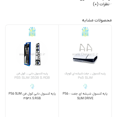
نظرات (0)
محصولات مشابه
پایه کنسول شیشه ای جفت – PS5
پایه کنسول دابی کول فن PS5 SLIM
3538 S.RGB
SLIM DRIVE
,000