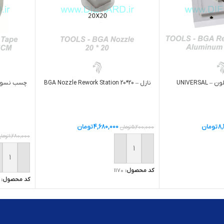
UNIVERSA
نازل – BGA Nozzle Rework Station 20*20
8,
تومان
4,680,000
تومان
5,200,000
تومان
1,280,000
توما
ید
افزودن به سبد خرید
افزودن ب
کد محصول:
1170
کد محصول: