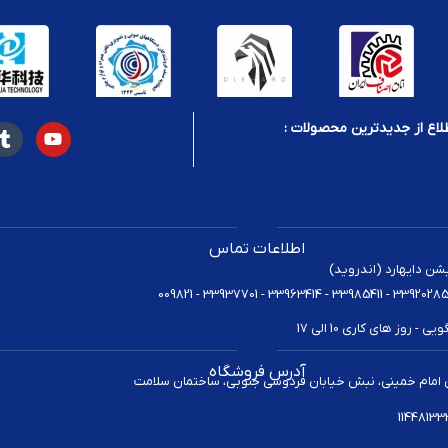
لاع از جدیدترین محصولات :
اطلاعات تماس
یشن دایهارد (اندروید)
 روز های کاری 10 الی 17
آدرس فروشگاه
 امام خمینی، نبش خیابان فردوسی جنوبی، ساختمان سلامت