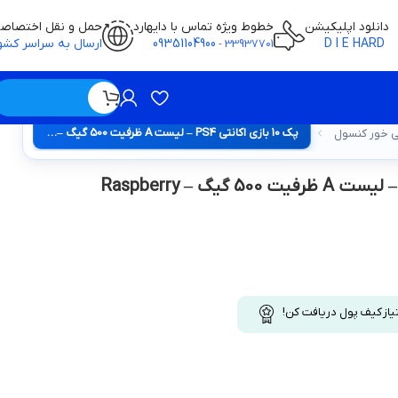
دانلود اپلیکیشن
خطوط ویژه تماس با دایهارد
حمل و نقل اختصاص
D I E HARD
09351104900
ارسال به سراسر کشو
-
33937701
ویژه / بدون قیمت
پک 10 بازی اکانتی PS4 – لیست A ظرفیت 500 گیگ – Raspberry
ی خور کنسول
یاز کیف پول دریافت کن!