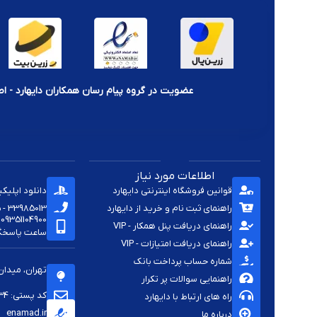
عضویت در گروه پیام رسان همکاران دایهارد - اط
اطلاعات مورد نیاز
قوانین فروشگاه اینترنتی دایهارد
دانلود اپلیک
راهنمای ثبت نام و خرید از دایهارد
33985013 - 33920285 - 33985411 - 33963414 - 33937701 - 009821
09351104900
راهنمای دریافت پنل همکار - VIP
ساعت پاسخگویی -
راهنمای دریافت امتیازات - VIP
شماره حساب پرداخت بانک
تهران، میدان
راهنمایی سوالات پر تکرار
کد پستی: 1144813334
راه های ارتباط با دایهارد
enamad.ir
درباره ما