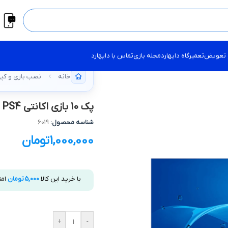
 تعویض
تعمیرگاه دایهارد
مجله بازی
تماس با دایهارد
خانه
نصب بازی و کپ
پک 10 بازی اکانتی PS4 – لیست A ظرفیت 500 گیگ – Raspberry
شناسه محصول:
6019
1,000,000
تومان
با خرید این کالا
5,000
تومان
امت
+
-