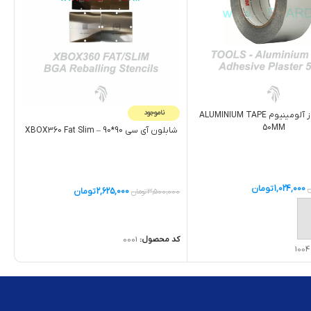
ناموجود
چسب نسوز آلومینیوم ALUMINIUM TAPE
50MM
شابلون آی سی 90*90 – XBOX360 Fat Slim
1,024,000
تومان
ن
2,625,000
تومان
3,500,000
تومان
اطلاعات بیشتر
ه سبد خرید
کد محصول:
0001
1004