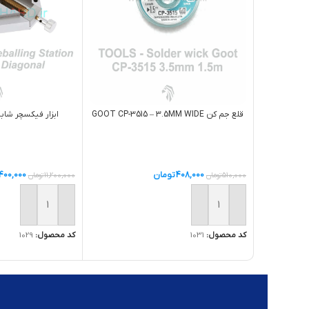
قلع جم کن GOOT CP-3515 – 3.5MM WIDE
ابزار فيکسچر شابلون – L
408,000
تومان
400,000
510,000
تومان
11,200,000
تومان
افزودن به سبد خرید
افزودن به سبد خر
کد محصول:
1031
کد محصول:
1029