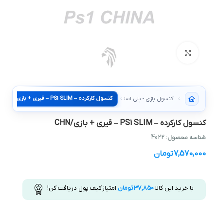
بزرگنمایی تصویر
کنسول کارکرده – PS1 SLIM – قيري + بازي/CHN
کنسول بازی - پلی استیشن PS1.PS2.PS3
کنسول کارکرده – PS1 SLIM – قيري + بازي/CHN
4022
شناسه محصول:
7,570,000
تومان
با خرید این کالا
37,850
تومان
امتیاز کیف پول دریافت کن!