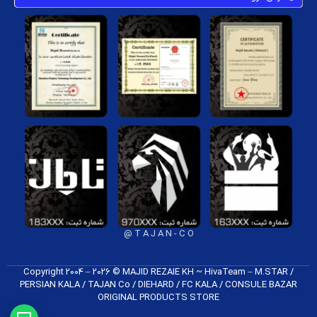
T A J A N - C O @
Copyright 2004 – 2026 © MAJID REZAIE KH ~ HivaTeam – M.STAR /
PERSIAN KALA / TAJAN Co / DIEHARD / FC K​ALA / CONSULE BAZAR
ORIGINAL PRODUCTS​ STORE