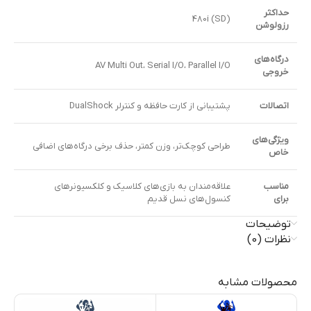
حداکثر
480i (SD)
رزولوشن
درگاه‌های
AV Multi Out، Serial I/O، Parallel I/O
خروجی
اتصالات
پشتیبانی از کارت حافظه و کنترلر DualShock
ویژگی‌های
طراحی کوچک‌تر، وزن کمتر، حذف برخی درگاه‌های اضافی
خاص
مناسب
علاقه‌مندان به بازی‌های کلاسیک و کلکسیونرهای
برای
کنسول‌های نسل قدیم
توضیحات
نظرات (0)
محصولات مشابه