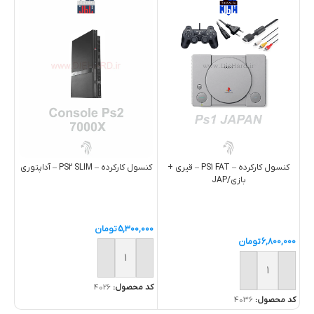
کنسول کارکرده – PS1 FAT – قيري +
کنسول کارکرده – PS2 SLIM – آداپتوری
بازي/JAP
5,300,000
تومان
6,800,000
تومان
خرید
خرید
کد محصول:
4026
کد محصول:
4036