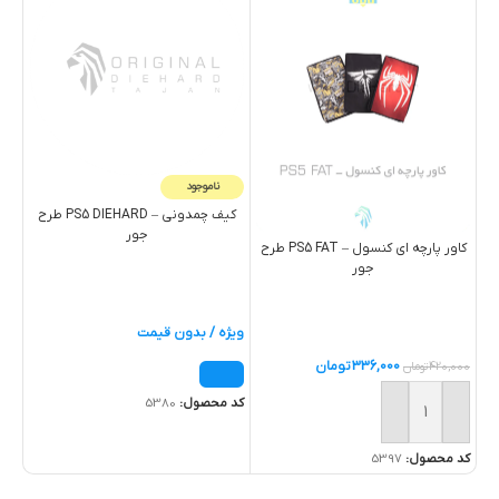
ناموجود
کیف چمدونی – PS5 DIEHARD طرح
جور
کاور پارچه ای کنسول – PS5 FAT طرح
کیف OX SERIES S
جور
ویژه / بدون قیمت
000
336,000
تومان
420,000
تومان
خ
کد محصول:
5380
خرید
کد 
کد محصول:
5397