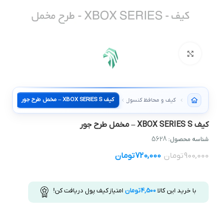
بزرگنمایی تصویر
کیف XBOX SERIES S – مخمل طرح جور
کیف و محافظ کنسول
کیف XBOX SERIES S – مخمل طرح جور
5628
شناسه محصول:
900,000
تومان
720,000
تومان
با خرید این کالا
4,500
تومان
امتیاز کیف پول دریافت کن!