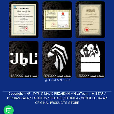
T A J A N - C O @
Copyright 2004 – 2026 © MAJID REZAIE KH ~ HivaTeam – M.STAR /
PERSIAN KALA / TAJAN Co / DIEHARD / FC K​ALA / CONSULE BAZAR
ORIGINAL PRODUCTS​ STORE