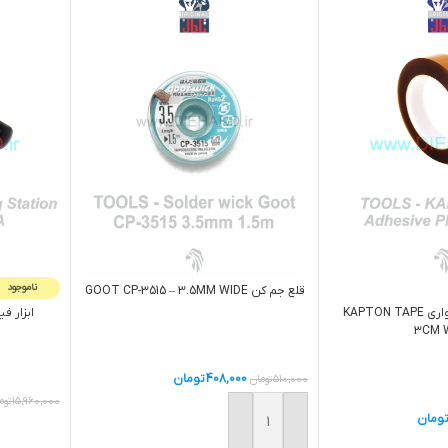
ناموجود
قلع جم کن GOOT CP-3515 – 3.5MM WIDE
چسب ضد حرارت نواری KAPTON TAPE
ابزار فيک
3CM 
408,000
تومان
510,000
تومان
15,960,000
توم
ومان
افزودن به سبد خرید
اطلاعات ب