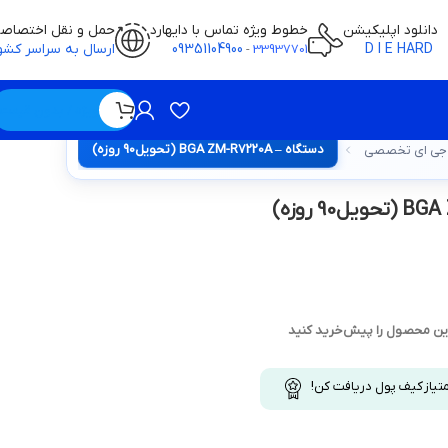
دانلود اپلیکیشن
خطوط ویژه تماس با دایهارد
حمل و نقل اختصاص
D I E HARD
09351104900
ارسال به سراسر کشو
-
33937701
ویژه / بدون قیمت
دستگاه – BGA ZM-R7220A (تحویل90 روزه)
 جی ای تخصصی
این محصول را پیش‌خرید کنید
متیاز کیف پول دریافت کن!