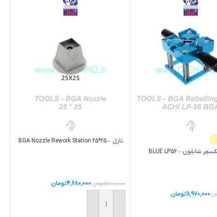
نازل – BGA Nozzle Rework Station 25*25
سچر شابلون – BLUE LP56
4,680,000
تومان
5,200,000
تومان
11,970,000
تومان
ان
افزودن به سبد خرید
یشتر