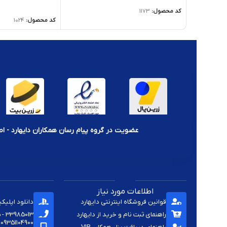
اطلاعات بیشتر
کد محصول:
1173
کد محصول:
1024
عضویت در گروه پیام رسان همکاران دایهارد - اط
اطلاعات مورد نیاز
قوانین فروشگاه اینترنتی دایهارد
دانلود اپلیک
راهنمای ثبت نام و خرید از دایهارد
33985013 - 33920285 - 33985411 - 33963414 - 33937701 - 009821
09351104900