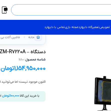
 تعویض
تعمیرگاه دایهارد
مجله بازی
تماس با دایهارد
خانه
ماشین آلات بی
دستگاه – BGA ZM-R7220A (تحویل90 روزه)
شناسه محصول:
1180
1,154,950,000
تومان
اکنون موجود نیست؛ اما می‌توانید 
با خرید این کالا
100,000
تومان
ا