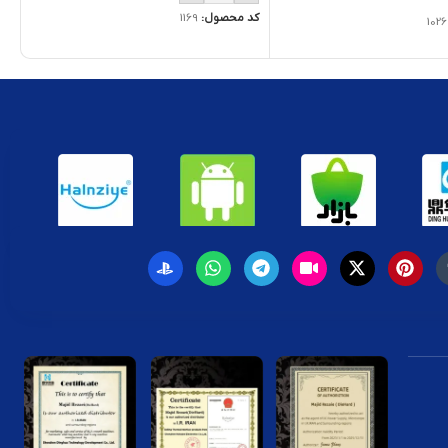
کد محصول:
1169
1026