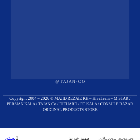
اطلاعات تماس
آدرس فروشگاه
T A J A N - C O @