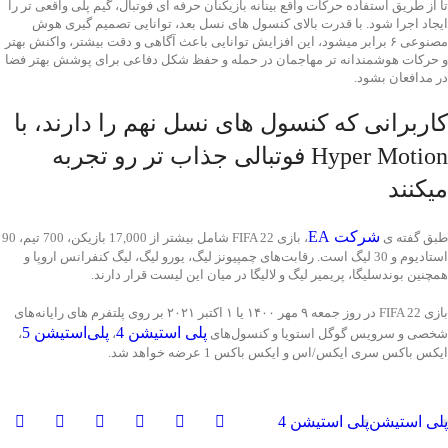
ایجاد اجرا شود. با قدرت بالای کنسول های نسل بعد، توانایی تصمیم گیری هوش
مصنوعی ۶ برابر میشود، این افزایش توانایی باعث آگاهی و دقت بیشتر، واکنش بهتر
و حرکات هوشمندانه تر مهاجمان در حمله و حفظ شکل دفاعی برای پوشش بهتر فضا
در مدافعان بشود.
کاربرانی که کنسول های نسل نهم را دارند، با
Hyper Motion فوتبالی جذاب تر رو تجربه
میکنند
طبق گفته ی
شرکت EA
، بازی FIFA 22 شامل بیشتر از 17,000 بازیکن، 700 تیم، 90
استادیوم و 30 لیگ است. رقابت‌های چمپیونز لیگ، یورو لیگ، لیگ کنفرانس اروپا و
همچنین بوندسلیگا، پریمیر لیگ و لالیگا در میان این لیست قرار دارند.
بازی FIFA 22 در روز جمعه ۹ مهر ۱۴۰۰ یا ۱ اکتبر ۲۰۲۱ بر روی پلتفرم های رایانه‌های
شخصی و سرویس گوگل استویا و کنسول‌های
پلی استیشن 4
،
پلی‌استیشن 5
، ایکس
باکس سری ایکس/اس و ایکس باکس 1 عرضه خواهد شد.
پلی استیشن
پلی استیشن 4