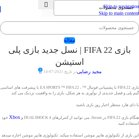
💡
برچسب و اسکین کنسول ها بروز شد . . . اینجا کیک کن !
Skip to navigation
Skip to main content
مقاله
بازی FIFA 22 | نسل جدید بازی پلی
استیشن
0
مجید رضایی
در تاریخ 2021-07-14
بازی FIFA 22 با پشتیبانی فوتبال ™ ، EA SPORTS ™ FIFA 22 با پیشرفت های اساسی
گیم پلی و فصل جدیدی از نوآوری به هر شکل، بازی را به واقعیت نزدیک می کند.
با دای هارد منتظر اخبار روز بازی باشید.
هنگام بازی FIFA 22 در Steam، می توانید از کنترلرهای DUALSHOCK 4 و
Xbox
خود
استفاده کنید.
این بازی از تکنولوژی هایپر موشن استفاده میکند. تکنولوژی هایپر موشن اجازه‌ میدهد
تا از طریق استفاده حرکات واقع بینانه بازیکنان حرفه ای فوتبال، گیم پلی واقعی تر را