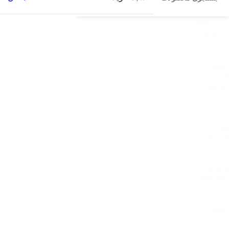
Copyright 2004 – 2026 © MAJID REZAIE KH ~ HivaTeam – M.STAR /
PERSIAN KALA / TAJAN Co / DIEHARD / FC K​ALA / CONSULE BAZAR
ORIGINAL PRODUCTS​ STORE