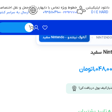
دانلود اپلیکیشن
خطوط ویژه تماس با دایهارد
حمل و نقل اختصاص
D I E HARD
09351104900
ارسال به سراسر کشو
-
33937701
ویژه / بدون قیمت
آنالوگ نینتندو – Nintendo سفید
1,048,0
تومان
تیاز کیف پول دریافت کن!
ه تایید پشتیبان