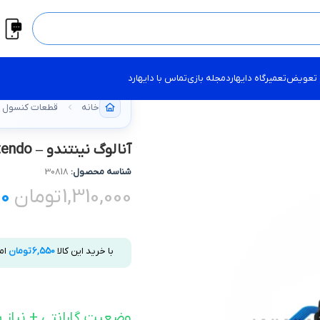
 تعویض
تعمیرگاه دایهارد
مجله بازی
تماس با دایهارد
خانه
قطعات کنسول NINTENDO
آنالوگ نینتندو – Nintendo سفید
شناسه محصول:
30818
1,310,000
تومان
00
با خرید این کالا
6,550
تومان
ام
وضعیت گارانتی + نیاز ب