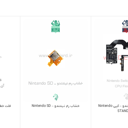
آي سي کنسول نینتندو – کپي Nintendo
خشاب رم نینتندو – Nintendo SD
فلت خط 
STAN