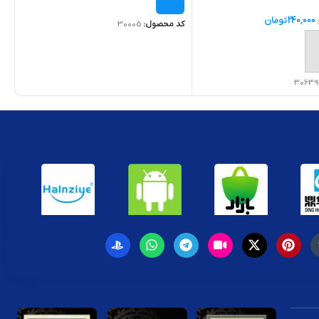
240,000
تومان
کد محصول:
30005
ه سبد خرید
30639