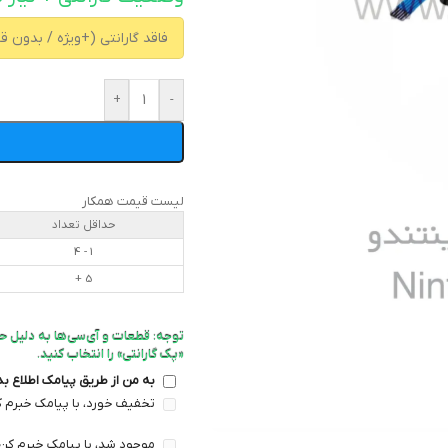
+
-
لیست قیمت همکار
حداقل تعداد
1 - 4
5 +
توجه: قطعات و آی‌سی‌ها به دلیل ح
«پک گارانتی» را انتخاب کنید.
به من از طریق پیامک اطلاع ب
تخفیف خورد، با پیامک خبرم ک
موجود شد، با پیامک خبرم کن 