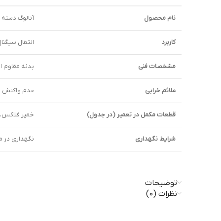
نام محصول
آنالوگ دسته – ntendo
کاربرد
انتقال سیگنال
مشخصات فنی
بدنه مقاوم از پلاست
علائم خرابی
عدم واکنش صح
قطعات مکمل در تعمیر (در جدول)
خمیر فلاکس،
شرایط نگهداری
نگهداری در م
توضیحات
نظرات (0)