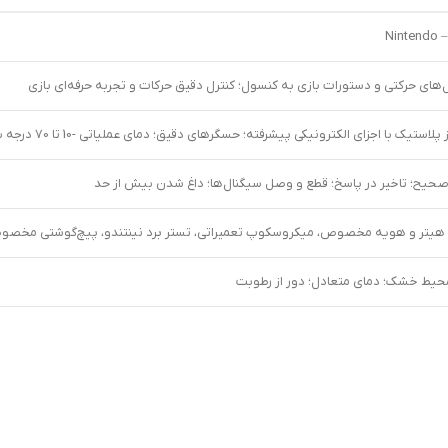
Ni
‌های حرکتی و دستورات بازی به کنسول؛ کنترل دقیق حرکات و تجربه حرفه‌ای بازی
یک با اجزای الکترونیکی پیشرفته؛ حسگرهای دقیق؛ دمای عملیاتی -10 تا 70 درجه سانتی‌گراد؛ اتصال استاندارد
یح؛ تاخیر در پاسخ؛ قطع و وصل سیگنال‌ها؛ داغ شدن بیش از حد
 هیتر و هویه مخصوص، میکروسکوپ تعمیراتی، تستر برد نینتندو، پیچ‌گوشتی مخص
حیط خشک؛ دمای متعادل؛ دور از رطوبت