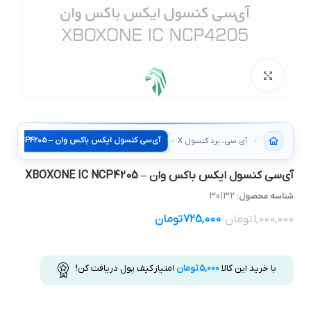
بزرگنمایی تصویر
آی سی، برد کنسول XBOX
آی‌سی کنسول ایکس باکس وان – XBOXONE IC NCP4205
30132
شناسه محصول:
1,000,000
تومان
725,000
تومان
با خرید این کالا
5,000
تومان
امتیاز کیف پول دریافت کن!