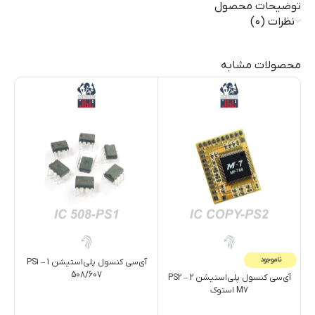
توضیحات محصول
نظرات (0)
محصولات مشابه
ناموجود
آی‌سی کنسول پلی‌استیشن 1 – PS1
آ
508/607
آی‌سی کنسول پلی‌استیشن 2 – PS2
M7 استوک