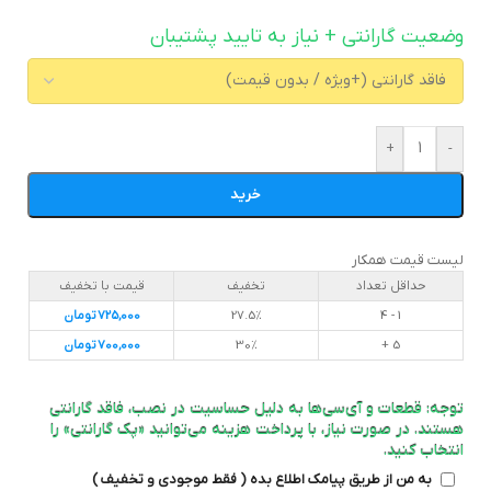
وضعیت گارانتی + نیاز به تایید پشتیبان
+
-
خرید
لیست قیمت همکار
حداقل تعداد
تخفیف
قیمت با تخفیف
1 - 4
27.5%
725,000
تومان
5 +
30%
700,000
تومان
توجه: قطعات و آی‌سی‌ها به دلیل حساسیت در نصب، فاقد گارانتی
هستند. در صورت نیاز، با پرداخت هزینه می‌توانید «پک گارانتی» را
انتخاب کنید.
به من از طریق پیامک اطلاع بده ( فقط موجودی و تخفیف )