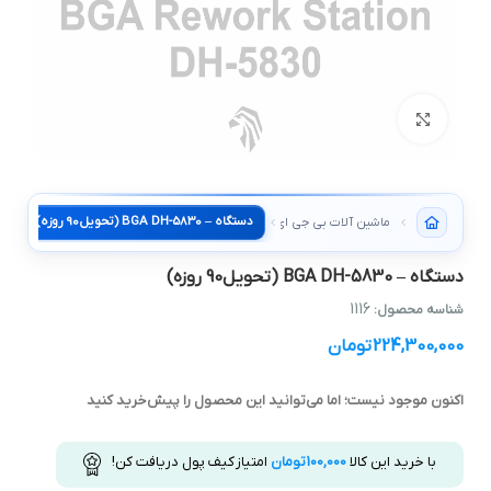
بزرگنمایی تصویر
دستگاه – BGA DH-5830 (تحویل90 روزه)
ماشین آلات بی جی ای تخصصی
دستگاه – BGA DH-5830 (تحویل90 روزه)
1116
شناسه محصول:
224,300,000
تومان
اکنون موجود نیست؛ اما می‌توانید این محصول را پیش‌خرید کنید
با خرید این کالا
100,000
تومان
امتیاز کیف پول دریافت کن!