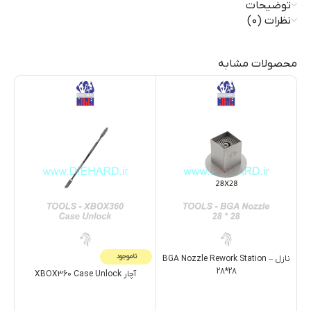
توضیحات
نظرات (0)
محصولات مشابه
ناموجود
نازل – BGA Nozzle Rework Station
28*28
آچار XBOX360 Case Unlock
ساچ