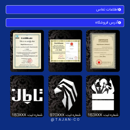
اطلاعات تماس
آدرس فروشگاه
T A J A N - C O @