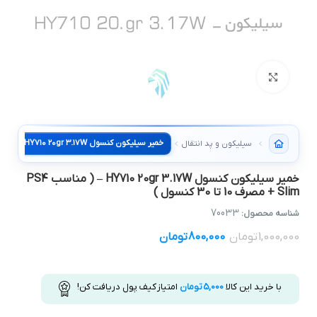
بزرگنمایی تصویر
سیلیکون و پد انتقال حرارت
خمیر سيليکون کنسول HY710 20gr 3.17W – ( مناسب PS4
Slim + مصرف 10 تا 30 کنسول )
70033
شناسه محصول:
1,000,000
تومان
800,000
تومان
با خرید این کالا
5,000
تومان
امتیاز کیف پول دریافت کن!