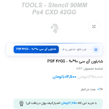
بزرگنمایی تصویر
شابلون آی سی 90*90 – PS4 42GG
توپ قلع، شابلون و فیکسچر
شابلون آی سی 90*90 – PS4 42GG
1062
شناسه محصول:
1,350,000
تومان
1,012,500
تومان
17 عدد در انبار
با خرید این کالا
6,750
تومان
امتیاز کیف پول دریافت کن!