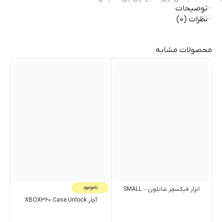
توضیحات
نظرات (0)
محصولات مشابه
ناموجود
ابزار فيکسچر شابلون – SMALL
آچار XBOX360 Case Unlock
ابزا