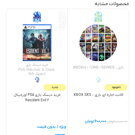
محصولات مشابه
ناموجود
جدید
اکانت اجاره اي بازي – XBOX SXS
خرید دیسک بازی PS5 اورجینال
Resident Evil 2
000
600,000
تومان
1,000,000
تومان
ویژه / بدون قیمت
خ
خرید