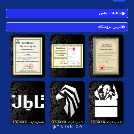
اطلاعات تماس
آدرس فروشگاه
T A J A N - C O @