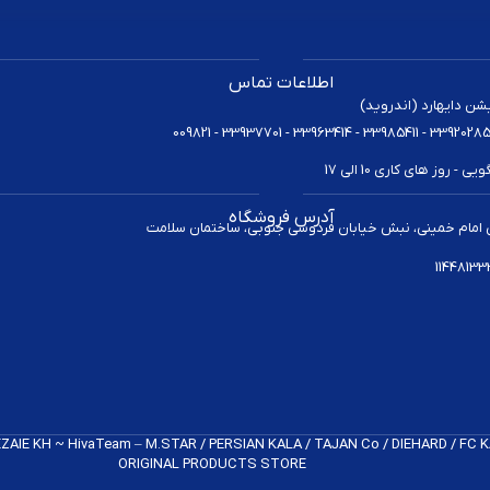
اطلاعات تماس
یشن دایهارد (اندروید)
 روز های کاری 10 الی 17
آدرس فروشگاه
 امام خمینی، نبش خیابان فردوسی جنوبی، ساختمان سلامت
REZAIE KH ~ HivaTeam – M.STAR / PERSIAN KALA / TAJAN Co / DIEHARD / FC
ORIGINAL PRODUCTS​ STORE