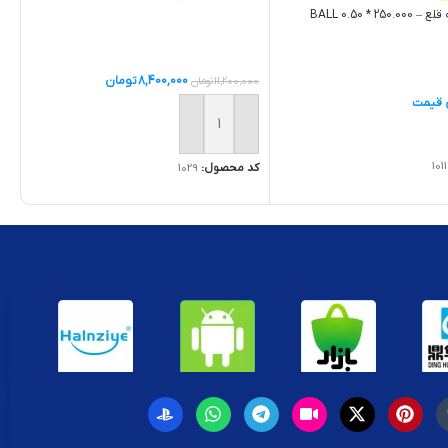
BALL 0.50 * 250.
8,400,000
تومان
11,200,000
تومان
ن قیمت
افزودن به سبد خرید
1011
کد محصول:
1029