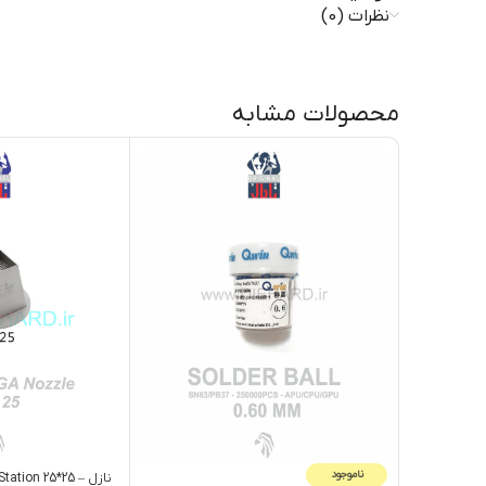
نظرات (0)
محصولات مشابه
ناموجود
نازل – BGA Nozzle Rework Station 25*25