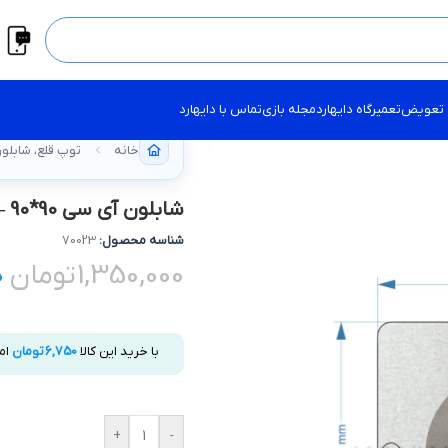
 تعویض
تعمیرگاه دایهارد
مجله بازی
تماس با دایهارد
خانه
توپ قلع، شابلو
شابلون آی سی 90*90 – PS4 DDR5
شناسه محصول:
70023
1,350,000
تومان
0
با خرید این کالا
6,750
تومان
ام
+
-