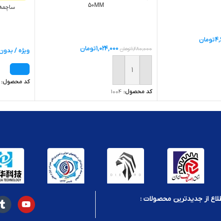
50MM
ساچمه قلع – 000
4,
تومان
1,024,000
تومان
1,280,000
تومان
ویژه / بدو
ید
افزودن به سبد خرید
کد محصول:
کد محصول:
1004
لاع از جدیدترین محصولات :