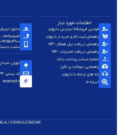
اطلاعات مورد نیاز
قوانین فروشگاه اینترنتی دایهارد
دانلود اپلیک
راهنمای ثبت نام و خرید از دایهارد
33985013 - 33920285 - 33985411 - 33963414 - 33937701 - 009821
09351104900
راهنمای دریافت پنل همکار - VIP
ساعت پاسخگویی -
راهنمای دریافت امتیازات - VIP
شماره حساب پرداخت بانک
تهران، میدان
راهنمایی سوالات پر تکرار
کد پستی: 1144813334
راه های ارتباط با دایهارد
enamad.ir
درباره ما
 K​ALA / CONSULE BAZAR