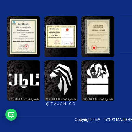
T A J A N - C O @
Copyright 2004 – 2026 © MAJID 