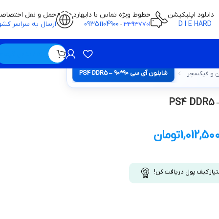
دانلود اپلیکیشن
خطوط ویژه تماس با دایهارد
حمل و نقل اختصاص
D I E HARD
09351104900
ارسال به سراسر کشو
-
33937701
ویژه / بدون قیمت
شابلون آی سی 90*90 – PS4 DDR5
ن و فیکسچر
1,012,50
تومان
تیاز کیف پول دریافت کن!