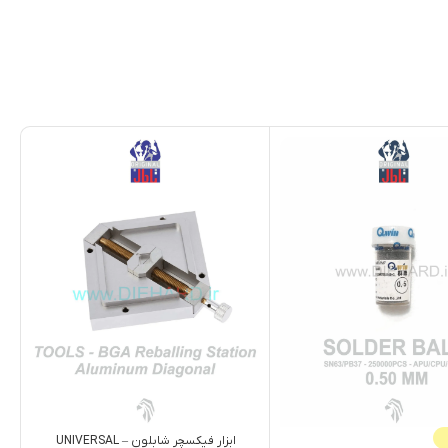
ابزار فيکسچر شابلون – UNIVERSAL