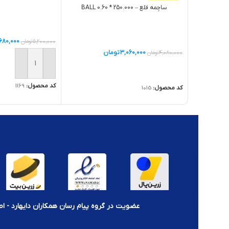
ساچمه قلع – BALL 0.60 * 250.000
680,000
5,200,000
تومان
3,060,000
تومان
4,080,000
تومان
افزودن به سبد خر
اطلاعات بیشتر
کد محصول:
1169
کد محصول:
1015
عضویت در گروه پیام رسان همکاران دایهارد - اط