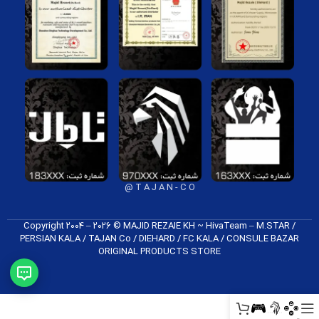
T A J A N - C O @
Copyright 2004 – 2026 © MAJID REZAIE KH ~ HivaTeam – M.STAR /
PERSIAN KALA / TAJAN Co / DIEHARD / FC K​ALA / CONSULE BAZAR
ORIGINAL PRODUCTS​ STORE